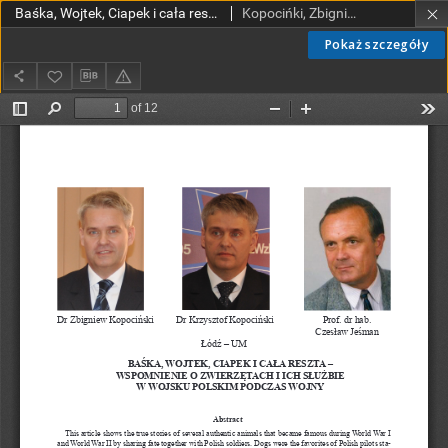
Baśka, Wojtek, Ciapek i cała reszta – wspomnienie o zwierzętach i ich służbie w Wojsku Polskim podczas wojny
Kopocińki, Zbigniew, Kopociński, Krzysztof; Jeśman, Czesław
Pokaż szczegóły