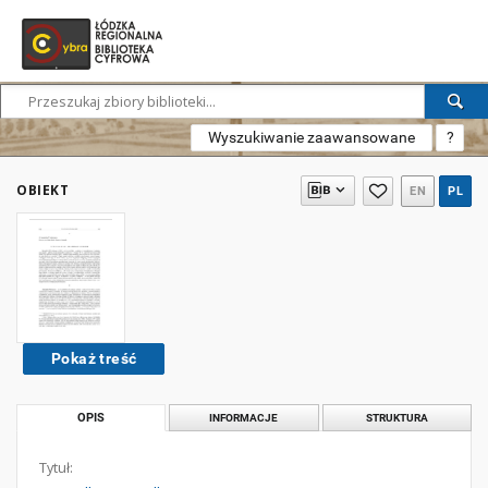
Wyszukiwanie zaawansowane
?
OBIEKT
EN
PL
Pokaż treść
OPIS
INFORMACJE
STRUKTURA
Tytuł: