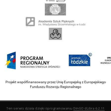
Projekt współfinansowany przez Unię Europejską z Europejskiego
Funduszu Rozwoju Regionalnego
Ten serwis działa dzięki oprogramowaniu
DInGO dLibra 6.2.11