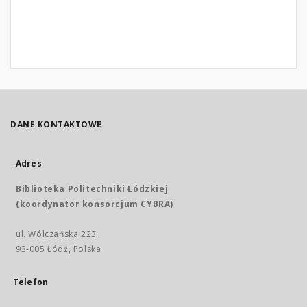
DANE KONTAKTOWE
Adres
Biblioteka Politechniki Łódzkiej
(koordynator konsorcjum CYBRA)
ul. Wólczańska 223
93-005 Łódź, Polska
Telefon