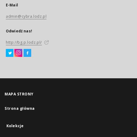
E-Mail
admin@cybra.lodz.pl
Odwiedź nas!
http://bg.p.lodz.pl/
MAPA STRONY
Strona główna
Kolekcje