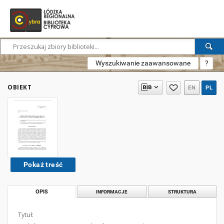
Wyszukiwanie zaawansowane
?
OBIEKT
EN
PL
Pokaż treść
OPIS
INFORMACJE
STRUKTURA
Tytuł: