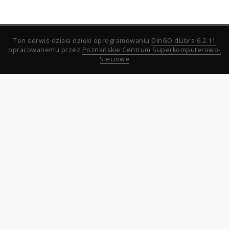
Ten serwis działa dzięki oprogramowaniu
DInGO dLibra 6.2.11
opracowanemu przez
Poznańskie Centrum Superkomputerowo-
Sieciowe