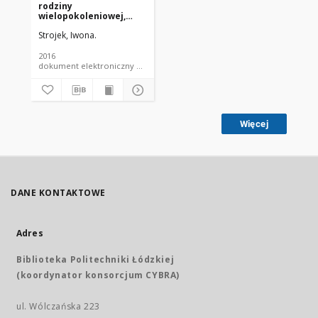
rodziny
wielopokoleniowej,
społeczeństwa i
Strojek, Iwona.
Kościoła w nauczaniu
Jana Pawła II
2016
dokument elektroniczny czasopismo
Więcej
DANE KONTAKTOWE
Adres
Biblioteka Politechniki Łódzkiej
(koordynator konsorcjum CYBRA)
ul. Wólczańska 223