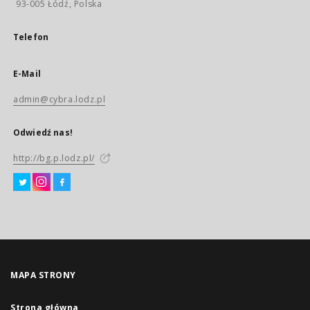
93-005 Łódź, Polska
Telefon
E-Mail
admin@cybra.lodz.pl
Odwiedź nas!
http://bg.p.lodz.pl/
MAPA STRONY
Strona główna