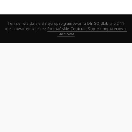
Ten serwis działa dzięki oprogramowaniu
DInGO dLibra 6.2.11
opracowanemu przez
Poznańskie Centrum Superkomputerowo-
Sieciowe