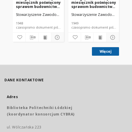
miesięcznik poświęcony
miesięcznik poświęcony
mi
sprawom budownictwa
sprawom budownictwa
sp
: organ Stowarzyszenia
: organ Stowarzyszenia
: 
Stowarzyszenie Zawodowe Przemysłowców Budowlanych Rzeczypospoli
Stowarzyszenie Zawodowe Przemysło
Sto
Zawodowego
Zawodowego
Za
Przemysłowców
Przemysłowców
Pr
Budowlanych R. P. R. 21
Budowlanych R. P. R. 21
Bu
1948
1949
194
nr 10/11 (1949) - tab. 7
nr 3 (1949) - rys. 10-11
XVI
czasopismo dokument piśmienniczy
czasopismo dokument piśmienniczy
plan produkcji
Więcej
DANE KONTAKTOWE
Adres
Biblioteka Politechniki Łódzkiej
(koordynator konsorcjum CYBRA)
ul. Wólczańska 223