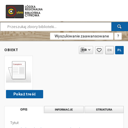
Wyszukiwanie zaawansowane
?
OBIEKT
EN
PL
Pokaż treść
OPIS
INFORMACJE
STRUKTURA
Tytuł: