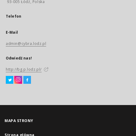
93-005 Łódź, Polska
Telefon
E-Mail
admin@cybra.lodz.pl
Odwiedź nas!
http://bg.p.lodz.pl/
MAPA STRONY
Strona główna