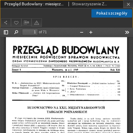
Przegląd Budowlany : miesięcznik poświęcony sprawom budownictwa : organ Stowarzyszenia Zawodowego Przemysłowców Budowlanych R. P. R. 21 nr 5 (1949)
Stowarzyszenie Zawodowe Przemysłowców Budowlanych Rzeczypospolitej Polskiej.
Pokaż szczegóły