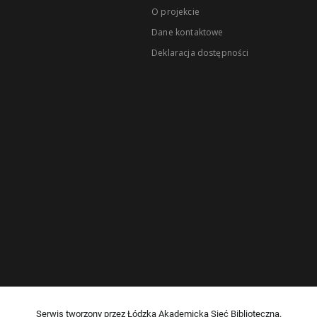
O projekcie
Dane kontaktowe
Deklaracja dostępności
Serwis tworzony przez Łódzką Akademicką Sieć Biblioteczną.