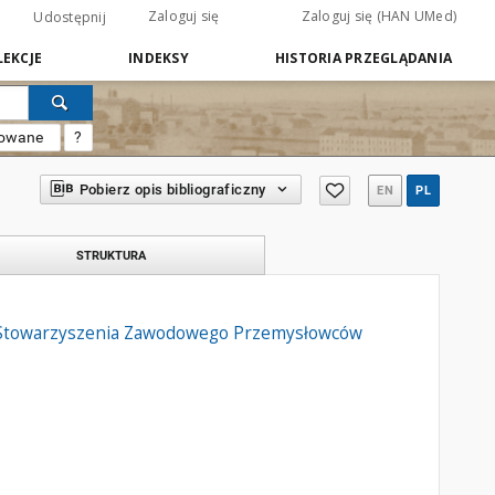
Zaloguj się
Zaloguj się (HAN UMed)
Udostępnij
EKCJE
INDEKSY
HISTORIA PRZEGLĄDANIA
sowane
?
Pobierz opis bibliograficzny
EN
PL
STRUKTURA
n Stowarzyszenia Zawodowego Przemysłowców