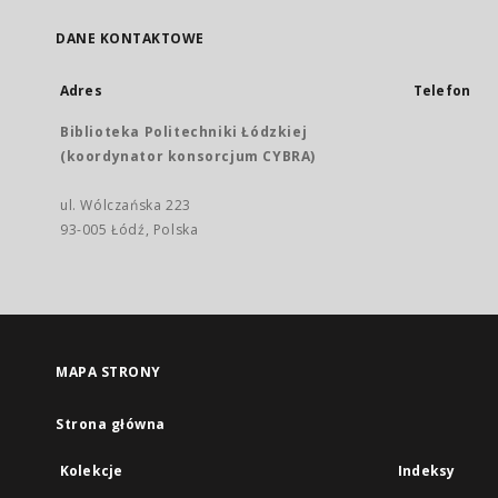
DANE KONTAKTOWE
Adres
Telefon
Biblioteka Politechniki Łódzkiej
(koordynator konsorcjum CYBRA)
ul. Wólczańska 223
93-005 Łódź, Polska
MAPA STRONY
Strona główna
Kolekcje
Indeksy