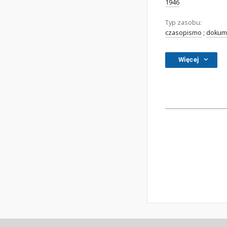
1946
Typ zasobu:
czasopismo
;
dokume
Więcej