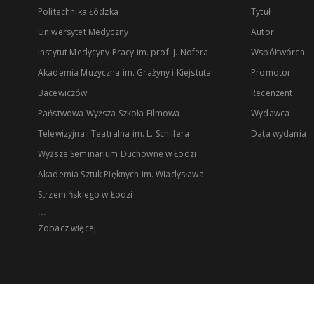
Politechnika Łódzka
Tytuł
Uniwersytet Medyczny
Autor
Instytut Medycyny Pracy im. prof. J. Nofera
Współtwórca
Akademia Muzyczna im. Grażyny i Kiejstuta
Promotor
Bacewiczów
Recenzent
Państwowa Wyższa Szkoła Filmowa
Wydawca
Telewizyjna i Teatralna im. L. Schillera
Data wydania
Wyższe Seminarium Duchowne w Łodzi
Akademia Sztuk Pięknych im. Władysława
Strzemińskiego w Łodzi
...
Zobacz więcej