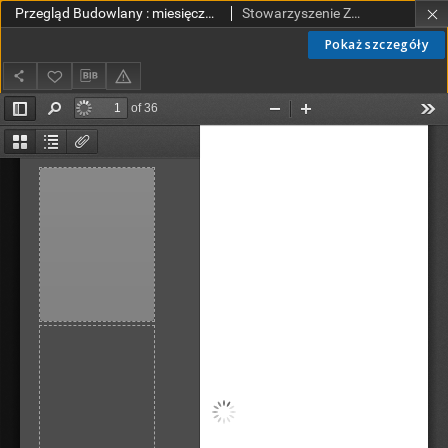
Przegląd Budowlany : miesięcznik poświęcony sprawom budownictwa : organ Stowarzyszenia Zawodowego Przemysłowców Budowlanych R. P. R. XVIII nr 2 (1946)
Stowarzyszenie Zawodowe Przemysłowców Budowlanych Rzeczypospolitej Polskiej.
Pokaż szczegóły