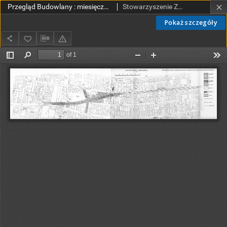
Przegląd Budowlany : miesięcznik poświęcony sprawom budownictwa : organ Stowarzyszenia Zawodowego Przemysłowców Budowlanych R. P. R. 21 nr 3 (1949) - rys. 8 Plan placu budowy - część zachodnia - rys. 8 Wkładka do artykułu - Michał Rojowski „Organizacja budowy TrasyW—Z na odcinku „Zachód", wykonywanym przez PPB „BETON-STAL" - rys. 8
Stowarzyszenie Zawodowe Przemysłowców Budowlanych Rzeczypospolitej Polskiej.
Pokaż szczegóły