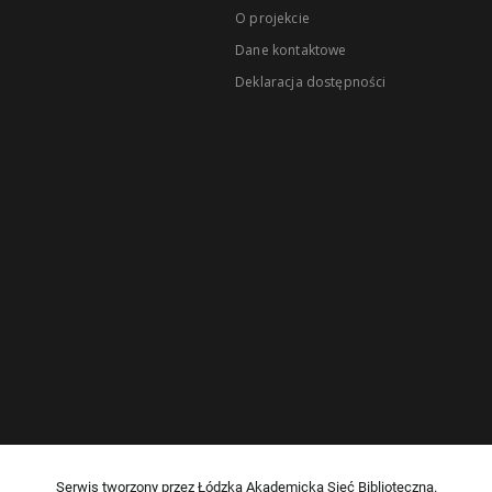
O projekcie
Dane kontaktowe
Deklaracja dostępności
Serwis tworzony przez Łódzką Akademicką Sieć Biblioteczną.