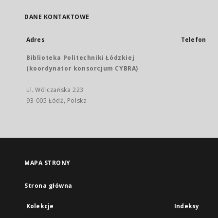
DANE KONTAKTOWE
Adres
Telefon
Biblioteka Politechniki Łódzkiej
(koordynator konsorcjum CYBRA)
ul. Wólczańska 223
93-005 Łódź, Polska
MAPA STRONY
Strona główna
Kolekcje
Indeksy