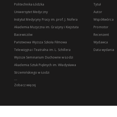
Politechnika Łódzka
Tytuł
Uniwersytet Medyczny
Autor
Instytut Medycyny Pracy im. prof. J. Nofera
Współtwórca
Akademia Muzyczna im. Grażyny i Kiejstuta
Promotor
Bacewiczów
Recenzent
Państwowa Wyższa Szkoła Filmowa
Wydawca
Telewizyjna i Teatralna im. L. Schillera
Data wydania
Wyższe Seminarium Duchowne w Łodzi
Akademia Sztuk Pięknych im. Władysława
Strzemińskiego w Łodzi
...
Zobacz więcej