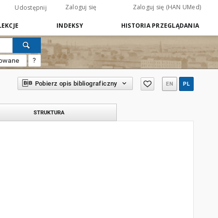
Zaloguj się
Zaloguj się (HAN UMed)
Udostępnij
EKCJE
INDEKSY
HISTORIA PRZEGLĄDANIA
sowane
?
Pobierz opis bibliograficzny
EN
PL
STRUKTURA