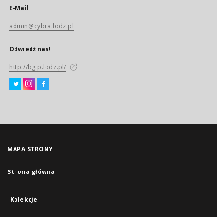
E-Mail
admin@cybra.lodz.pl
Odwiedź nas!
http://bg.p.lodz.pl/
MAPA STRONY
Strona główna
Kolekcje