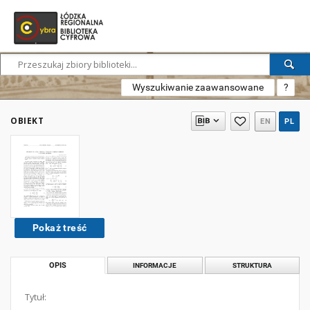
Wyszukiwanie zaawansowane
?
OBIEKT
EN
PL
Pokaż treść
OPIS
INFORMACJE
STRUKTURA
Tytuł: