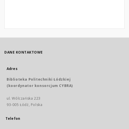
DANE KONTAKTOWE
Adres
Biblioteka Politechniki Łódzkiej
(koordynator konsorcjum CYBRA)
ul. Wólczańska 223
93-005 Łódź, Polska
Telefon