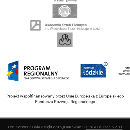
Projekt współfinansowany przez Unię Europejską z Europejskiego
Funduszu Rozwoju Regionalnego
Ten serwis działa dzięki oprogramowaniu
DInGO dLibra 6.2.11