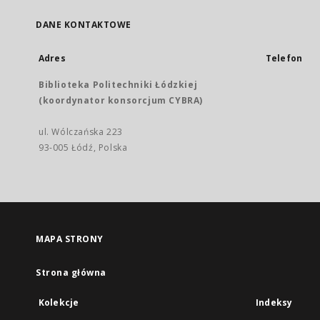
DANE KONTAKTOWE
Adres
Telefon
Biblioteka Politechniki Łódzkiej
(koordynator konsorcjum CYBRA)
ul. Wólczańska 223
93-005 Łódź, Polska
MAPA STRONY
Strona główna
Kolekcje
Indeksy