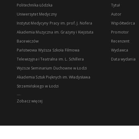
Politechnika Łódzka
Tytuł
Uniwersytet Medyczny
Autor
Instytut Medycyny Pracy im. prof. J. Nofera
Współtwórca
Akademia Muzyczna im. Grażyny i Kiejstuta
Promotor
Bacewiczów
Recenzent
Państwowa Wyższa Szkoła Filmowa
Wydawca
Telewizyjna i Teatralna im. L. Schillera
Data wydania
Wyższe Seminarium Duchowne w Łodzi
Akademia Sztuk Pięknych im. Władysława
Strzemińskiego w Łodzi
...
Zobacz więcej