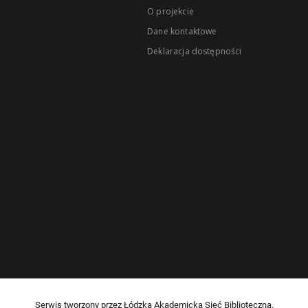
O projekcie
Dane kontaktowe
Deklaracja dostępności
Serwis tworzony przez Łódzką Akademicką Sieć Biblioteczną.