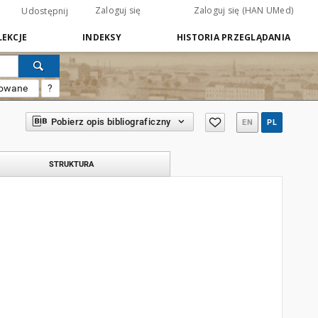
Zaloguj się
Zaloguj się (HAN UMed)
Udostępnij
EKCJE
INDEKSY
HISTORIA PRZEGLĄDANIA
sowane
?
Pobierz opis bibliograficzny
EN
PL
STRUKTURA