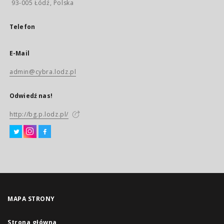
93-005 Łódź, Polska
Telefon
E-Mail
admin@cybra.lodz.pl
Odwiedź nas!
http://bg.p.lodz.pl/
MAPA STRONY
Strona główna