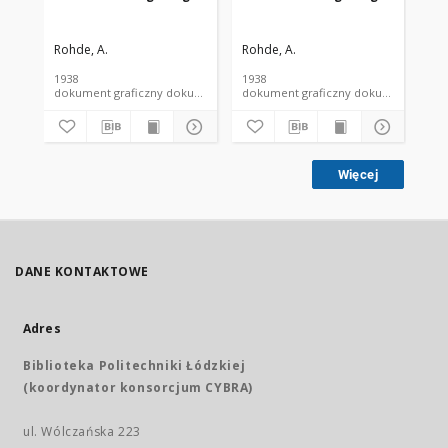
Rohde, A.
Rohde, A.
Roh
1938
1938
193
dokument graficzny dokument piśmienniczy
dokument graficzny dokument 
Więcej
DANE KONTAKTOWE
Adres
Biblioteka Politechniki Łódzkiej
(koordynator konsorcjum CYBRA)
ul. Wólczańska 223