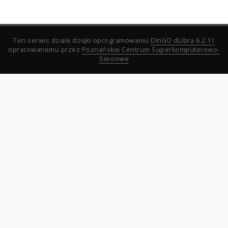
Ten serwis działa dzięki oprogramowaniu
DInGO dLibra 6.2.11
opracowanemu przez
Poznańskie Centrum Superkomputerowo-
Sieciowe