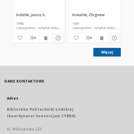
Indulski, Janusz A.
Kowalski, Zbigniew
Ryd
1998
1991
200
czasopismo - artykuł dokument piśmienniczy
czasopismo - artykuł dokument
Więcej
DANE KONTAKTOWE
Adres
Biblioteka Politechniki Łódzkiej
(koordynator konsorcjum CYBRA)
ul. Wólczańska 223