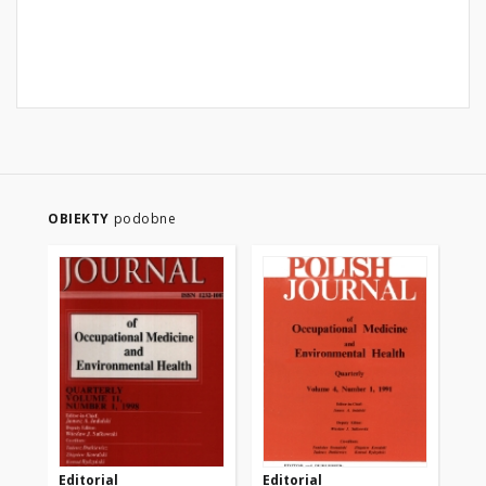
OBIEKTY
podobne
Editorial
Editorial
Edi