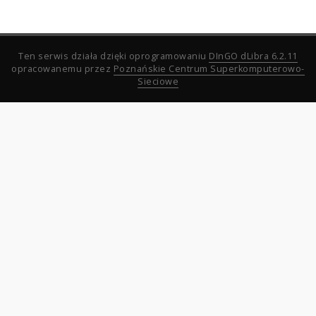
Ten serwis działa dzięki oprogramowaniu
DInGO dLibra 6.2.11
opracowanemu przez
Poznańskie Centrum Superkomputerowo-
Sieciowe