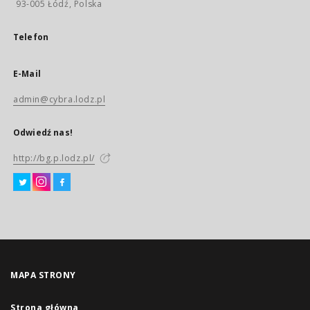
93-005 Łódź, Polska
Telefon
E-Mail
admin@cybra.lodz.pl
Odwiedź nas!
http://bg.p.lodz.pl/
MAPA STRONY
Strona główna