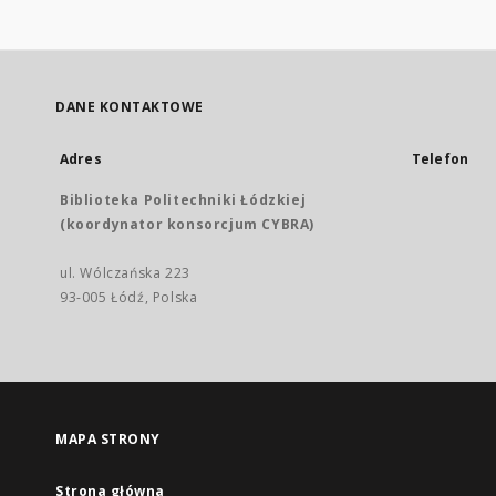
DANE KONTAKTOWE
Adres
Telefon
Biblioteka Politechniki Łódzkiej
(koordynator konsorcjum CYBRA)
ul. Wólczańska 223
93-005 Łódź, Polska
MAPA STRONY
Strona główna