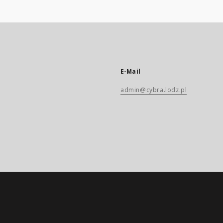
E-Mail
admin@cybra.lodz.pl