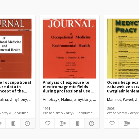
 of occupational
Analysis of exposure to
Ocena bezpiec
re data in
electromagnetic fields
zabawek ze szc
ncept of the
during professional use of
uwzględnienie
and functioning
radiotelephones
bezpieczeństw
alina
Zmyślony, Marek
Aniołczyk, Halina
Zmyślony, Marek
Mamrot, Paweł
Zm
elektromagnet
świetle obowiąz
przepisów-bada
1991
2005
wstępne
czasopismo - artykuł dokument piśmienniczy
czasopismo - artykuł dokument piśmienniczy