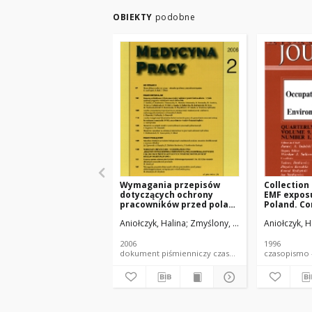
OBIEKTY
podobne
Wymagania przepisów
Collection
dotyczących ochrony
EMF exposu
pracowników przed polami
Poland. Co
elektromagnetycznymi
structure 
Aniołczyk, Halina
Zmyślony, Marek
Aniołczyk, H
występującymi w
środowisku pracy
2006
1996
dokument piśmienniczy czasopismo - artykuł