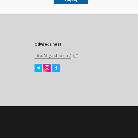
Odwiedź nas!
http://bg.p.lodz.pl/