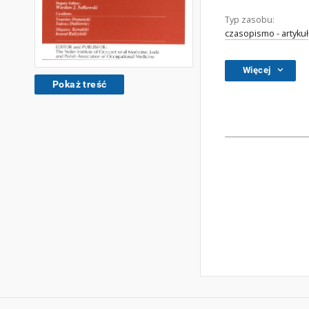
Typ zasobu:
czasopismo - artykuł
Więcej
Pokaż treść