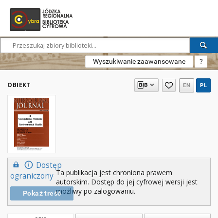
Wyszukiwanie zaawansowane
?
OBIEKT
EN
PL
Dostęp
Ta publikacja jest chroniona prawem
ograniczony
autorskim. Dostęp do jej cyfrowej wersji jest
możliwy po zalogowaniu.
Pokaż treść