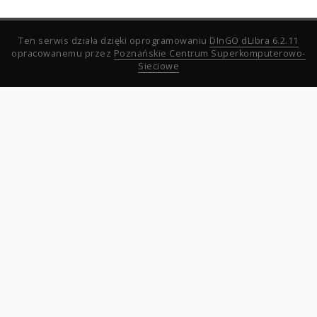
Ten serwis działa dzięki oprogramowaniu
DInGO dLibra 6.2.11
opracowanemu przez
Poznańskie Centrum Superkomputerowo-
Sieciowe