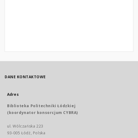
DANE KONTAKTOWE
Adres
Biblioteka Politechniki Łódzkiej
(koordynator konsorcjum CYBRA)
ul. Wólczańska 223
93-005 Łódź, Polska