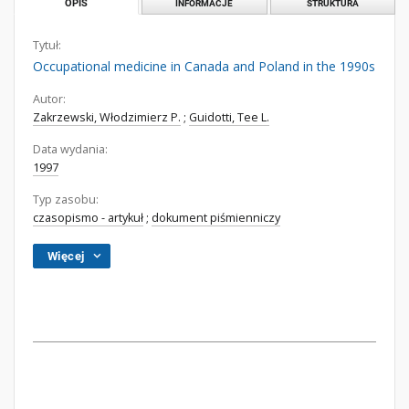
OPIS
INFORMACJE
STRUKTURA
Tytuł:
Occupational medicine in Canada and Poland in the 1990s
Autor:
Zakrzewski, Włodzimierz P.
;
Guidotti, Tee L.
Data wydania:
1997
Typ zasobu:
czasopismo - artykuł
;
dokument piśmienniczy
Więcej