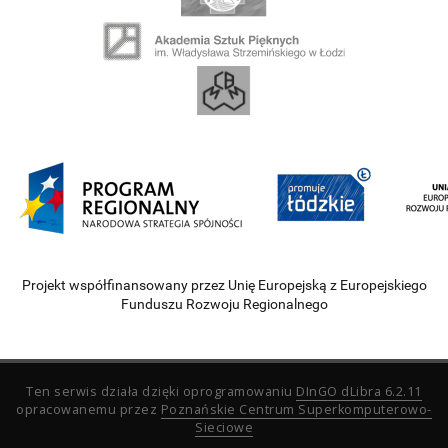
Projekt współfinansowany przez Unię Europejską z Europejskiego
Funduszu Rozwoju Regionalnego
Ten serwis działa dzięki oprogramowaniu
DInGO dLibra 6.2.11
opracowanemu przez
Poznańskie Centrum Superkomputerowo-
Sieciowe