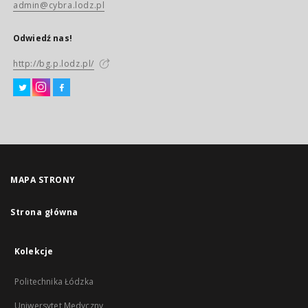
admin@cybra.lodz.pl
Odwiedź nas!
http://bg.p.lodz.pl/
MAPA STRONY
Strona główna
Kolekcje
Politechnika Łódzka
Uniwersytet Medyczny