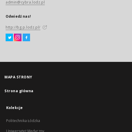
admin@cybra.lodz.pl
Odwiedź nas!
http://bg.p.lodz.pl/
MAPA STRONY
Strona główna
Kolekcje
Politechnika Łódzka
Uniwersytet Medyczny