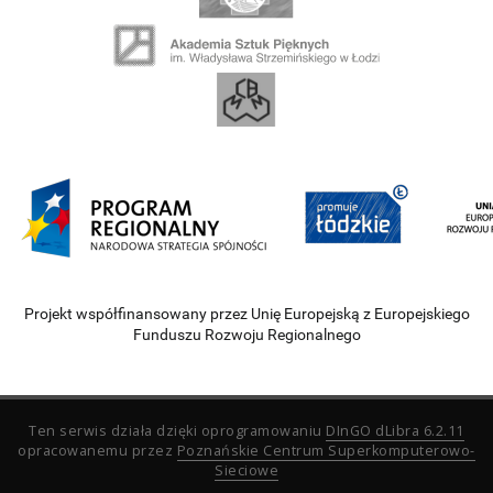
Projekt współfinansowany przez Unię Europejską z Europejskiego
Funduszu Rozwoju Regionalnego
Ten serwis działa dzięki oprogramowaniu
DInGO dLibra 6.2.11
opracowanemu przez
Poznańskie Centrum Superkomputerowo-
Sieciowe