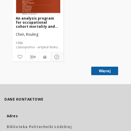
An analysis program
for occupational
cohort mortality and
update cancer risk in
Chen, Rouling
copper miners
1996
czasopismo - artykuł dokument piśmienniczy
Więcej
DANE KONTAKTOWE
Adres
Biblioteka Politechniki Łódzkiej