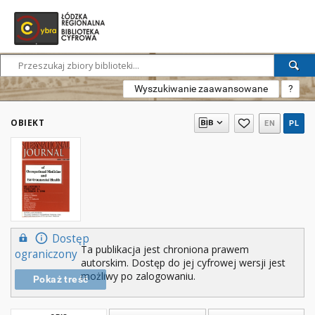
Wyszukiwanie zaawansowane
?
OBIEKT
EN
PL
Dostęp
Ta publikacja jest chroniona prawem
ograniczony
autorskim. Dostęp do jej cyfrowej wersji jest
możliwy po zalogowaniu.
Pokaż treść