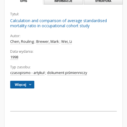
OPIS
INFORMACJE
STRUKTURA
Tytuł:
Calculation and comparison of average standardised
mortality ratio in occupational cohort study
Autor:
Chen, Rouling
;
Brewer, Mark
;
Wei, Li
Data wydania:
1998
Typ zasobu:
czasopismo - artykuł
;
dokument piśmienniczy
Więcej