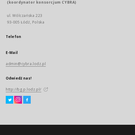
(koordynator konsorcjum CYBRA)
ul. Wólczańska 223
93-005 Łódź, Polska
Telefon
E-Mail
admin@cybra.lodz.pl
Odwiedź nas!
http://bg.p.lodz.pl/