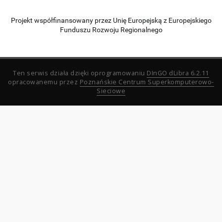
Projekt współfinansowany przez Unię Europejską z Europejskiego
Funduszu Rozwoju Regionalnego
Ten serwis działa dzięki oprogramowaniu
DInGO dLibra 6.2.11
opracowanemu przez
Poznańskie Centrum Superkomputerowo-
Sieciowe