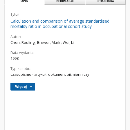
OPIS
INFORMACJE
STRUKTURA
Tytuł:
Calculation and comparison of average standardised
mortality ratio in occupational cohort study
Autor:
Chen, Rouling
;
Brewer, Mark
;
Wei, Li
Data wydania:
1998
Typ zasobu:
czasopismo - artykuł
;
dokument piśmienniczy
Więcej