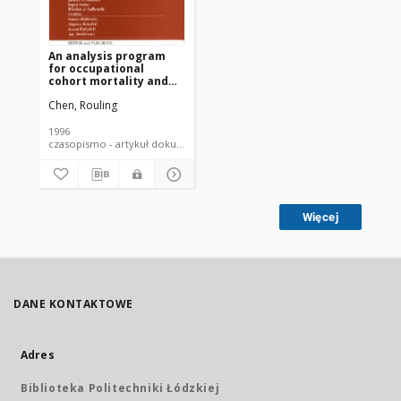
An analysis program
for occupational
cohort mortality and
update cancer risk in
Chen, Rouling
copper miners
1996
czasopismo - artykuł dokument piśmienniczy
Więcej
DANE KONTAKTOWE
Adres
Biblioteka Politechniki Łódzkiej