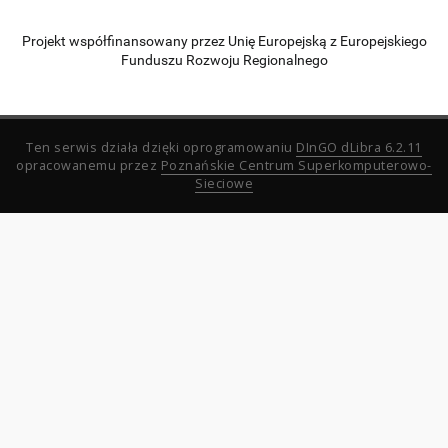
Projekt współfinansowany przez Unię Europejską z Europejskiego
Funduszu Rozwoju Regionalnego
Ten serwis działa dzięki oprogramowaniu
DInGO dLibra 6.2.11
opracowanemu przez
Poznańskie Centrum Superkomputerowo-
Sieciowe