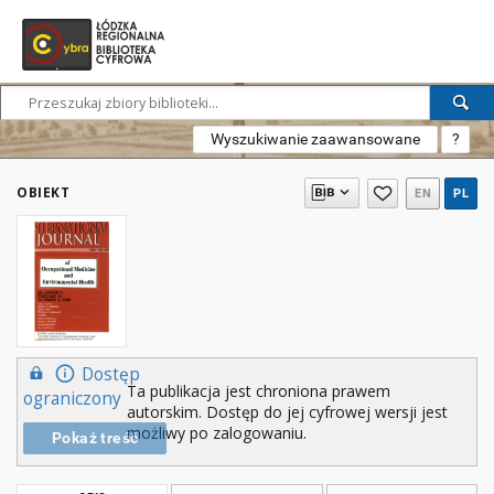
Wyszukiwanie zaawansowane
?
OBIEKT
EN
PL
Dostęp
Ta publikacja jest chroniona prawem
ograniczony
autorskim. Dostęp do jej cyfrowej wersji jest
możliwy po zalogowaniu.
Pokaż treść