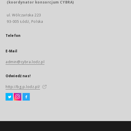
(koordynator konsorcjum CYBRA)
ul. Wólczańska 223
93-005 Łódź, Polska
Telefon
E-Mail
admin@cybra.lodz.pl
Odwiedź nas!
http://bg.p.lodz.pl/