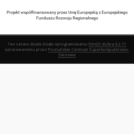
Projekt współfinansowany przez Unię Europejską z Europejskiego
Funduszu Rozwoju Regionalnego
Ten serwis działa dzięki oprogramowaniu
DInGO dLibra 6.2.11
opracowanemu przez
Poznańskie Centrum Superkomputerowo-
Sieciowe