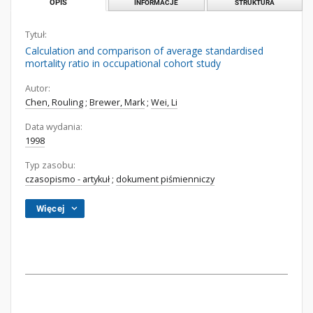
OPIS
INFORMACJE
STRUKTURA
Tytuł:
Calculation and comparison of average standardised
mortality ratio in occupational cohort study
Autor:
Chen, Rouling
;
Brewer, Mark
;
Wei, Li
Data wydania:
1998
Typ zasobu:
czasopismo - artykuł
;
dokument piśmienniczy
Więcej