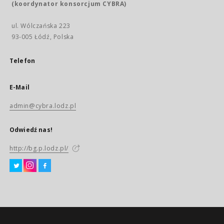
(koordynator konsorcjum CYBRA)
ul. Wólczańska 223
93-005 Łódź, Polska
Telefon
E-Mail
admin@cybra.lodz.pl
Odwiedź nas!
http://bg.p.lodz.pl/