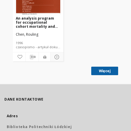
An analysis program
for occupational
cohort mortality and
update cancer risk in
Chen, Rouling
copper miners
1996
czasopismo - artykuł dokument piśmienniczy
Więcej
DANE KONTAKTOWE
Adres
Biblioteka Politechniki Łódzkiej