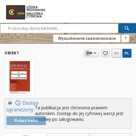
Wyszukiwanie zaawansowane
?
OBIEKT
EN
PL
Dostęp
Ta publikacja jest chroniona prawem
ograniczony
autorskim. Dostęp do jej cyfrowej wersji jest
możliwy po zalogowaniu.
Pokaż treść