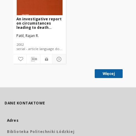
An investigative report
on circumstances
leading to death
among Indian cotton
Patil, Rajan R.
farmers
2002
serial - article language document
Więcej
DANE KONTAKTOWE
Adres
Biblioteka Politechniki Łódzkiej