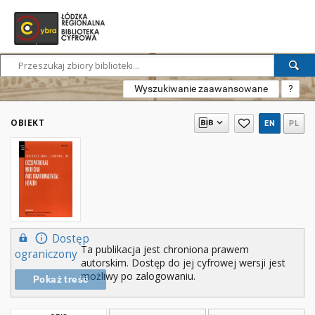
Wyszukiwanie zaawansowane
?
OBIEKT
EN
PL
Dostęp
Ta publikacja jest chroniona prawem
ograniczony
autorskim. Dostęp do jej cyfrowej wersji jest
możliwy po zalogowaniu.
Pokaż treść