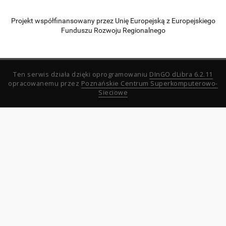
Projekt współfinansowany przez Unię Europejską z Europejskiego
Funduszu Rozwoju Regionalnego
Ten serwis działa dzięki oprogramowaniu
DInGO dLibra 6.2.11
opracowanemu przez
Poznańskie Centrum Superkomputerowo-
Sieciowe