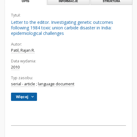
OPIS
INFORMACJE
STRUKTURA
Tytuł:
Letter to the editor. Investigating genetic outcomes
following 1984 toxic union carbide disaster in India:
epidemiological challenges
Autor:
Patil, Rajan R.
Data wydania:
2010
Typ zasobu:
serial - article
;
language document
Więcej