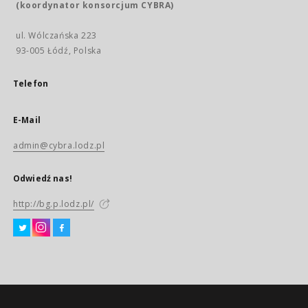
(koordynator konsorcjum CYBRA)
ul. Wólczańska 223
93-005 Łódź, Polska
Telefon
E-Mail
admin@cybra.lodz.pl
Odwiedź nas!
http://bg.p.lodz.pl/