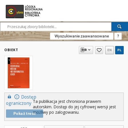
Wyszukiwanie zaawansowane
?
OBIEKT
EN
PL
Dostęp
Ta publikacja jest chroniona prawem
ograniczony
autorskim. Dostęp do jej cyfrowej wersji jest
możliwy po zalogowaniu.
Pokaż treść