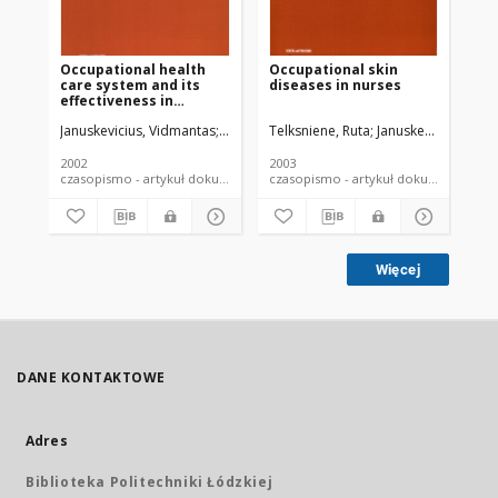
Occupational health
Occupational skin
care system and its
diseases in nurses
effectiveness in
Lithuania
Januskevicius, Vidmantas
Teleksniene, Ruta
Telksniene, Ruta
Januskevicius, Vid
2002
2003
czasopismo - artykuł dokument piśmienniczy
czasopismo - artykuł dokument
Więcej
DANE KONTAKTOWE
Adres
Biblioteka Politechniki Łódzkiej