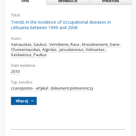
OPIS
INFORMACJE
STRUKTURA
Tytuł:
Trends in the incidence of occupational diseases in
Lithuania between 1999 and 2008
Autor:
Vainauskas, Saulius
;
Venckiene, Rasa
;
Krisiuleviciene, Dane
;
Chomentauskas, Algirdas
;
Januskevicius, Vidmantas
;
Vasilavicius, Paulius
Data wydania:
2010
Typ zasobu:
czasopismo - artykuł
;
dokument piśmienniczy
Więcej