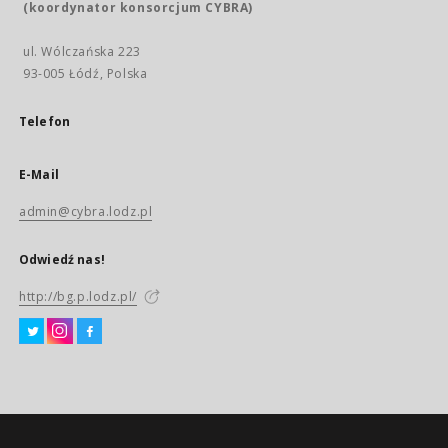
(koordynator konsorcjum CYBRA)
ul. Wólczańska 223
93-005 Łódź, Polska
Telefon
E-Mail
admin@cybra.lodz.pl
Odwiedź nas!
http://bg.p.lodz.pl/