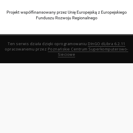
Projekt współfinansowany przez Unię Europejską z Europejskiego
Funduszu Rozwoju Regionalnego
Ten serwis działa dzięki oprogramowaniu
DInGO dLibra 6.2.11
opracowanemu przez
Poznańskie Centrum Superkomputerowo-
Sieciowe