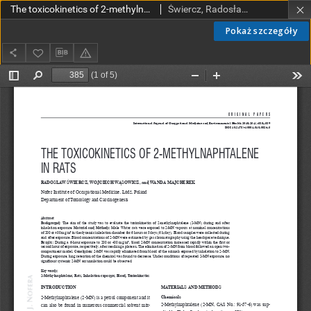
The toxicokinetics of 2-methylnaphtalene in rats
Świercz, Radosław; Wąsowicz, Wojciech; Majcherek, Wanda
Pokaż szczegóły