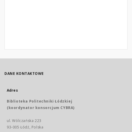
DANE KONTAKTOWE
Adres
Biblioteka Politechniki Łódzkiej
(koordynator konsorcjum CYBRA)
ul. Wólczańska 223
93-005 Łódź, Polska