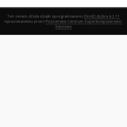
Ten serwis działa dzięki oprogramowaniu
DInGO dLibra 6.2.11
opracowanemu przez
Poznańskie Centrum Superkomputerowo-
Sieciowe