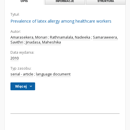
OPIS
INFORMACJE
STRUKTURA
Tytuł:
Prevalence of latex allergy among healthcare workers
Autor:
Amarasekera, Monari
;
Rathnamalala, Nadeeka
;
Samaraweera,
Savithri
;
Jinadasa, Maheshika
Data wydania:
2010
Typ zasobu:
serial - article
;
language document
Więcej