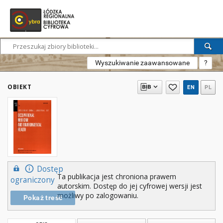
Wyszukiwanie zaawansowane
?
OBIEKT
EN
PL
Dostęp
Ta publikacja jest chroniona prawem
ograniczony
autorskim. Dostęp do jej cyfrowej wersji jest
możliwy po zalogowaniu.
Pokaż treść