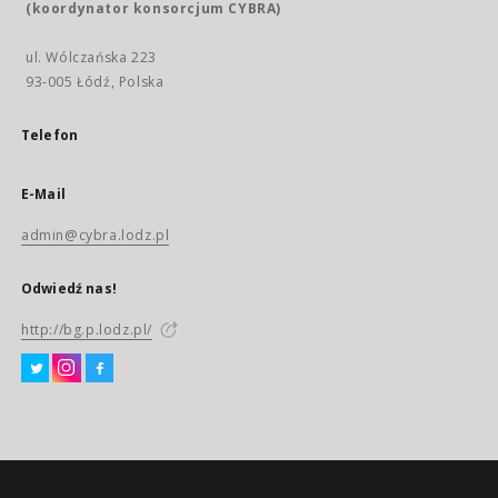
(koordynator konsorcjum CYBRA)
ul. Wólczańska 223
93-005 Łódź, Polska
Telefon
E-Mail
admin@cybra.lodz.pl
Odwiedź nas!
http://bg.p.lodz.pl/