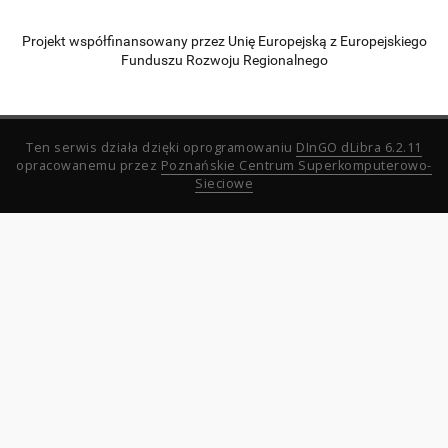
Projekt współfinansowany przez Unię Europejską z Europejskiego
Funduszu Rozwoju Regionalnego
Ten serwis działa dzięki oprogramowaniu
DInGO dLibra 6.2.11
opracowanemu przez
Poznańskie Centrum Superkomputerowo-
Sieciowe