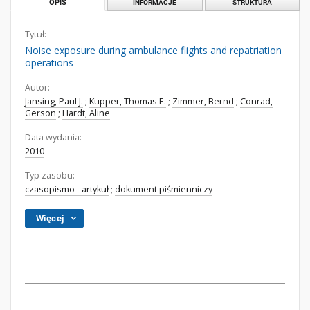
OPIS
INFORMACJE
STRUKTURA
Tytuł:
Noise exposure during ambulance flights and repatriation
operations
Autor:
Jansing, Paul J.
;
Kupper, Thomas E.
;
Zimmer, Bernd
;
Conrad,
Gerson
;
Hardt, Aline
Data wydania:
2010
Typ zasobu:
czasopismo - artykuł
;
dokument piśmienniczy
Więcej