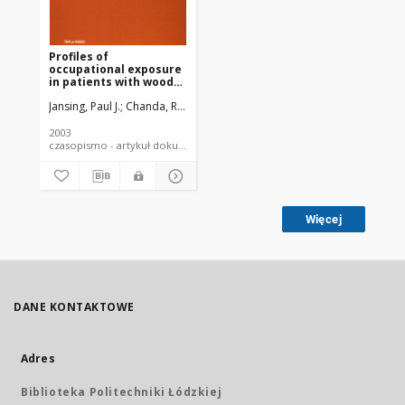
Profiles of
occupational exposure
in patients with wood
dust-induced nasal
Jansing, Paul J.
Chanda, Robin
Gore, Claudia
Kupper, Thomas
carcinoma
2003
czasopismo - artykuł dokument piśmienniczy
Więcej
DANE KONTAKTOWE
Adres
Biblioteka Politechniki Łódzkiej