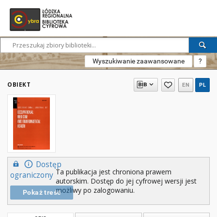
Wyszukiwanie zaawansowane
?
OBIEKT
EN
PL
Dostęp
Ta publikacja jest chroniona prawem
ograniczony
autorskim. Dostęp do jej cyfrowej wersji jest
możliwy po zalogowaniu.
Pokaż treść