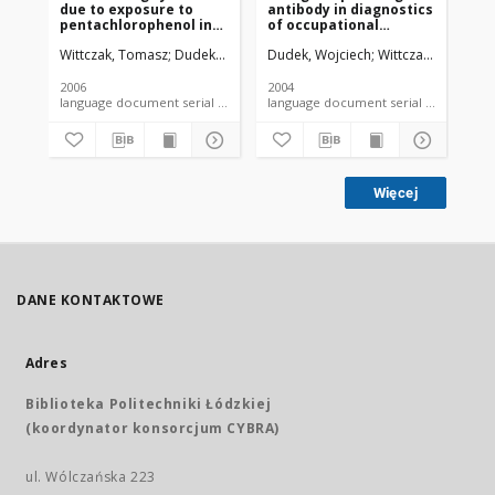
due to exposure to
antibody in diagnostics
la
pentachlorophenol in
of occupational
ch
the office: A case
asthma and
flo
Wittczak, Tomasz
Dudek, Wojciech
Dudek, Wojciech
Walusiak, Jolanta
Wittczak, Tomasz
Krakowiak, Ann
Kra
report
occupational rhinitis
di
oc
2006
2004
200
language document serial - article
language document serial - article
Więcej
DANE KONTAKTOWE
Adres
Biblioteka Politechniki Łódzkiej
(koordynator konsorcjum CYBRA)
ul. Wólczańska 223