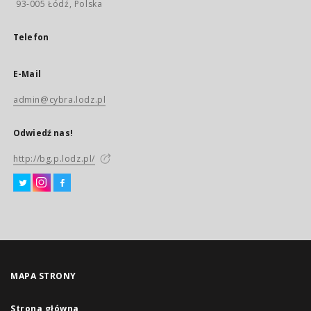
93-005 Łódź, Polska
Telefon
E-Mail
admin@cybra.lodz.pl
Odwiedź nas!
http://bg.p.lodz.pl/
MAPA STRONY
Strona główna