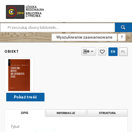
Wyszukiwanie zaawansowane
?
OBIEKT
EN
PL
Pokaż treść
OPIS
INFORMACJE
STRUKTURA
Tytuł: