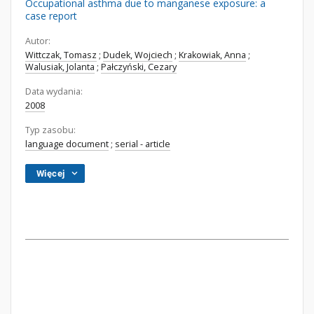
Occupational asthma due to manganese exposure: a
case report
Autor:
Wittczak, Tomasz
;
Dudek, Wojciech
;
Krakowiak, Anna
;
Walusiak, Jolanta
;
Pałczyński, Cezary
Data wydania:
2008
Typ zasobu:
language document
;
serial - article
Więcej