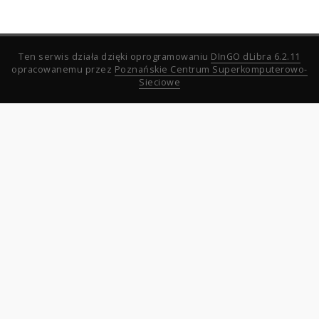
Ten serwis działa dzięki oprogramowaniu
DInGO dLibra 6.2.11
opracowanemu przez
Poznańskie Centrum Superkomputerowo-
Sieciowe