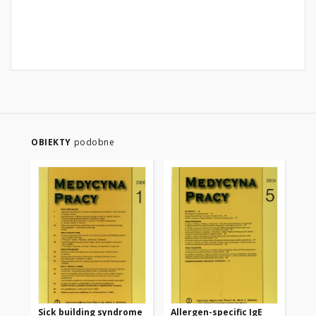
OBIEKTY
podobne
Sick building syndrome
Allergen-specific IgE
IL-