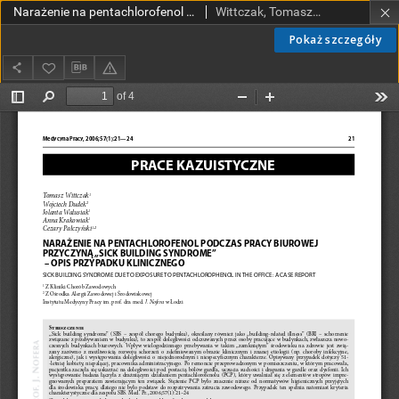
Narażenie na pentachlorofenol podczas pracy biurowej przyczyną "Sick building syndrome" - opis przypadku klinicznego
Wittczak, Tomasz; Dudek, Wojciech; Walusiak, Jolanta; Krakowiak, Anna; Pałczyński, Cezary
Pokaż szczegóły