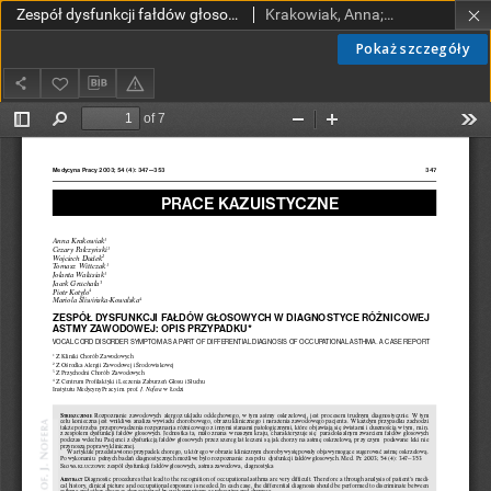
Zespół dysfunkcji fałdów głosowych w diagnostyce różnicowej astmy zawodowej: opis przypadku
Krakowiak, Anna; Pałczyński, Cezary; Dudek, Wojciech; Wittczak, Tomasz; Walusiak, Jolanta; Gruchała, Jacek; Kotyło, Piotr; Śliwińska-Kowalska, Mariola
Pokaż szczegóły