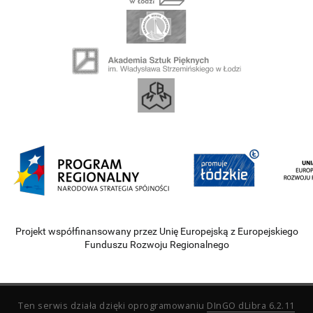
Projekt współfinansowany przez Unię Europejską z Europejskiego
Funduszu Rozwoju Regionalnego
Ten serwis działa dzięki oprogramowaniu
DInGO dLibra 6.2.11