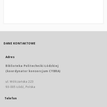
DANE KONTAKTOWE
Adres
Biblioteka Politechniki Łódzkiej
(koordynator konsorcjum CYBRA)
ul. Wólczańska 223
93-005 Łódź, Polska
Telefon