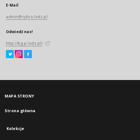
E-Mail
admin@cybra.lodz.pl
Odwiedź nas!
http://bg.p.lodz.pl/
MAPA STRONY
Strona główna
Kolekcje