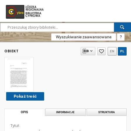
Wyszukiwanie zaawansowane
?
OBIEKT
EN
PL
Pokaż treść
OPIS
INFORMACJE
STRUKTURA
Tytuł: