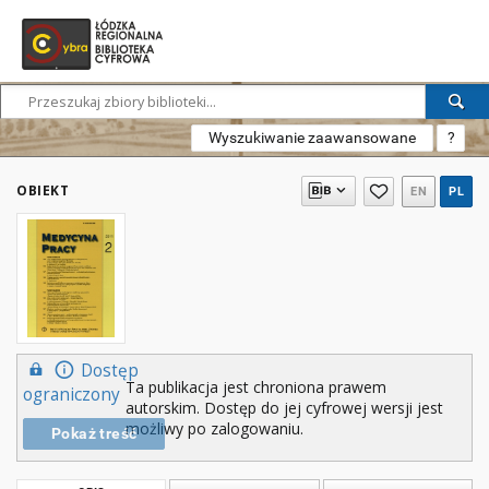
Wyszukiwanie zaawansowane
?
OBIEKT
EN
PL
Dostęp
Ta publikacja jest chroniona prawem
ograniczony
autorskim. Dostęp do jej cyfrowej wersji jest
możliwy po zalogowaniu.
Pokaż treść