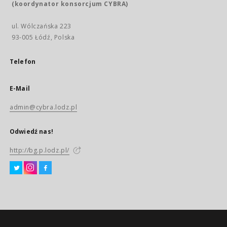
(koordynator konsorcjum CYBRA)
ul. Wólczańska 223
93-005 Łódź, Polska
Telefon
E-Mail
admin@cybra.lodz.pl
Odwiedź nas!
http://bg.p.lodz.pl/