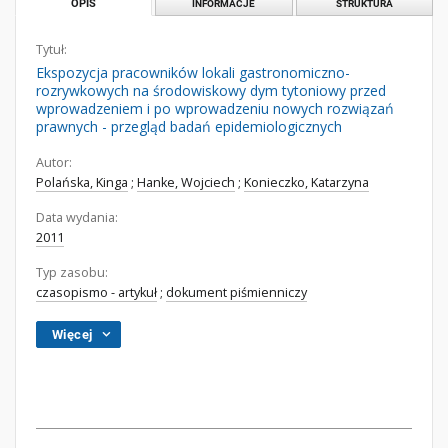
OPIS
INFORMACJE
STRUKTURA
Tytuł:
Ekspozycja pracowników lokali gastronomiczno-
rozrywkowych na środowiskowy dym tytoniowy przed
wprowadzeniem i po wprowadzeniu nowych rozwiązań
prawnych - przegląd badań epidemiologicznych
Autor:
Polańska, Kinga
;
Hanke, Wojciech
;
Konieczko, Katarzyna
Data wydania:
2011
Typ zasobu:
czasopismo - artykuł
;
dokument piśmienniczy
Więcej