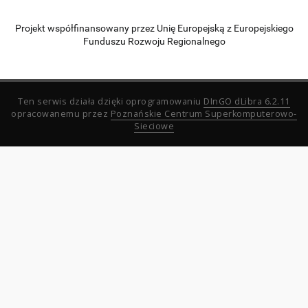
Projekt współfinansowany przez Unię Europejską z Europejskiego
Funduszu Rozwoju Regionalnego
Ten serwis działa dzięki oprogramowaniu
DInGO dLibra 6.2.11
opracowanemu przez
Poznańskie Centrum Superkomputerowo-
Sieciowe