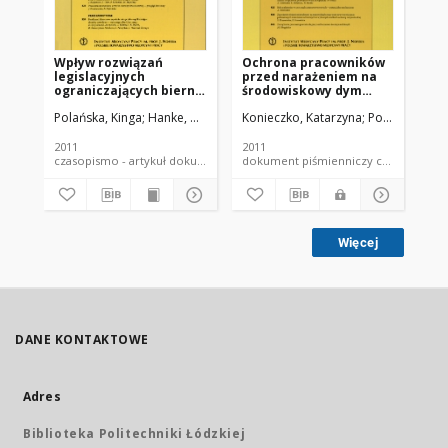
Wpływ rozwiązań
Ochrona pracowników
Sm
legislacyjnych
przed narażeniem na
ye
ograniczających bierną
środowiskowy dym
am
ekspozycję na dym
tytoniowy - analiza
sm
Polańska, Kinga
Hanke, Wojciech
Konieczko, Katarzyna
Konieczko, Katarzyna
Polańska, Kin
Pol
tytoniowy w miejscu
uregulowań prawnych
pr
pracy na częstość
w Uniii Europejskiej i w
występowania
Polsce
2011
2011
200
schorzeń układu
czasopismo - artykuł dokument piśmienniczy
dokument piśmienniczy czaso
oddechowego wśród
pracowników lokali
gastronomiczno-
rozrywkowych -
przegląd badań
Więcej
epidemiologicznych
DANE KONTAKTOWE
Adres
Biblioteka Politechniki Łódzkiej