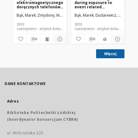
elektromagnetycznego
during exposure to
ex
doręcznych telefonów
event related
el
komórkowych na
potentials (ERPs)
em
Bąk, Marek
Zmyslony, Marek.
Bąk, Marek
Dudarewicz, Adam
Zmy
Bąk
wybrane funkcje
ph
ośrodkowego układu
au
nerwowego - przegląd
yo
2010
2010
200
literatury
czasopismo - artykuł dokument piśmienniczy
czasopismo - artykuł dokument
Więcej
DANE KONTAKTOWE
Adres
Biblioteka Politechniki Łódzkiej
(koordynator konsorcjum CYBRA)
ul. Wólczańska 223