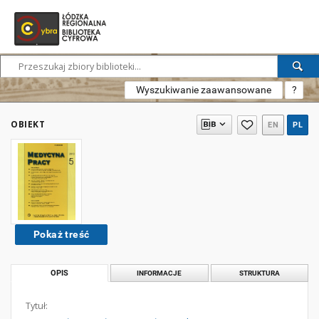
Wyszukiwanie zaawansowane
?
OBIEKT
EN
PL
Pokaż treść
OPIS
INFORMACJE
STRUKTURA
Tytuł: