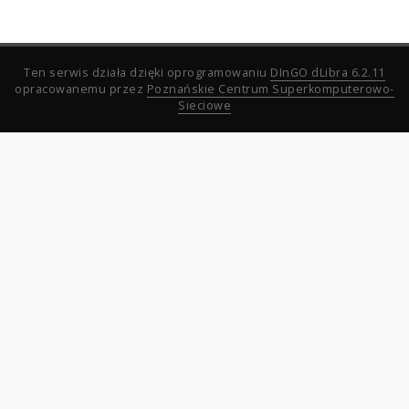
Ten serwis działa dzięki oprogramowaniu
DInGO dLibra 6.2.11
opracowanemu przez
Poznańskie Centrum Superkomputerowo-
Sieciowe