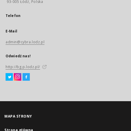
93-005 Łódź, Polska
Telefon
E-Mail
admin@cybra.lodz.pl
Odwiedź nas!
http://bg.p.lodz.pl/
MAPA STRONY
Strona główna