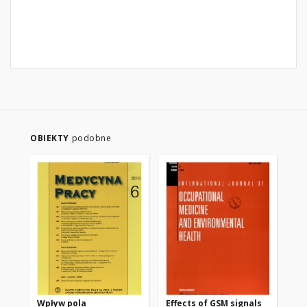
OBIEKTY
podobne
Wpływ pola
Effects of GSM signals
No