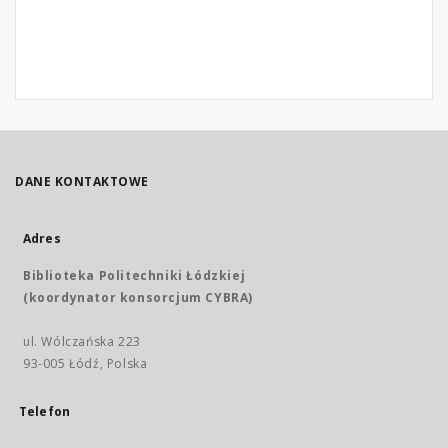
DANE KONTAKTOWE
Adres
Biblioteka Politechniki Łódzkiej
(koordynator konsorcjum CYBRA)
ul. Wólczańska 223
93-005 Łódź, Polska
Telefon