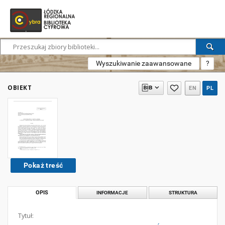
Wyszukiwanie zaawansowane
?
OBIEKT
EN
PL
Pokaż treść
OPIS
INFORMACJE
STRUKTURA
Tytuł: