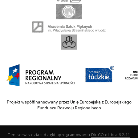
Projekt współfinansowany przez Unię Europejską z Europejskiego
Funduszu Rozwoju Regionalnego
Ten serwis działa dzięki oprogramowaniu
DInGO dLibra 6.2.11