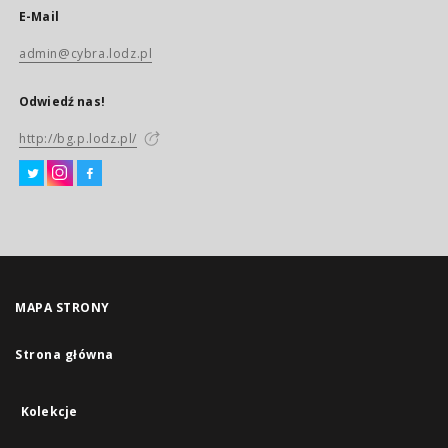
E-Mail
admin@cybra.lodz.pl
Odwiedź nas!
http://bg.p.lodz.pl/
MAPA STRONY
Strona główna
Kolekcje