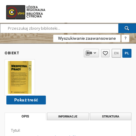
Wyszukiwanie zaawansowane
?
OBIEKT
EN
PL
Pokaż treść
OPIS
INFORMACJE
STRUKTURA
Tytuł: