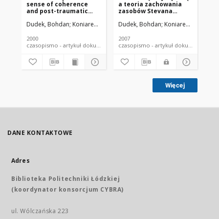
sense of coherence
a teoria zachowania
za
and post-traumatic
zasobów Stevana
źr
stress disorder
Hobfolla
wa
Dudek, Bohdan
Koniarek, Jerzy
Dudek, Bohdan
Koniarek, Jerzy
Szy
Kon
symptoms among
ko
firefighters
zd
2000
2007
200
czasopismo - artykuł dokument piśmienniczy
czasopismo - artykuł dokument
Więcej
DANE KONTAKTOWE
Adres
Biblioteka Politechniki Łódzkiej
(koordynator konsorcjum CYBRA)
ul. Wólczańska 223