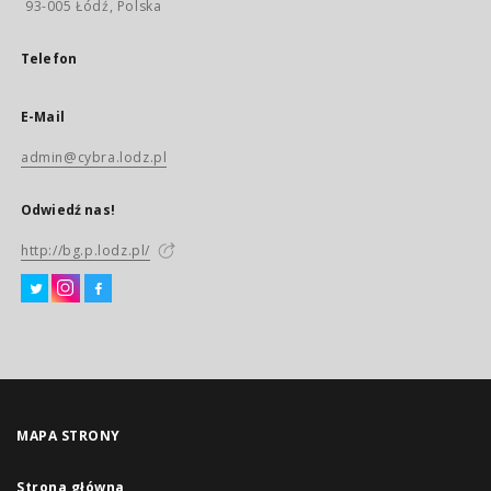
93-005 Łódź, Polska
Telefon
E-Mail
admin@cybra.lodz.pl
Odwiedź nas!
http://bg.p.lodz.pl/
MAPA STRONY
Strona główna