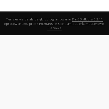
Ten serwis działa dzięki oprogramowaniu
DInGO dLibra 6.2.11
opracowanemu przez
Poznańskie Centrum Superkomputerowo-
Sieciowe