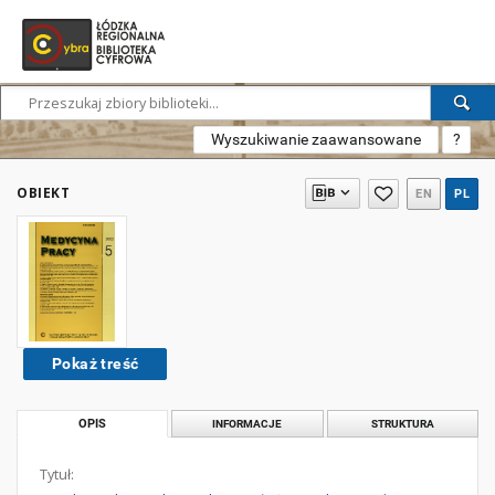
Wyszukiwanie zaawansowane
?
OBIEKT
EN
PL
Pokaż treść
OPIS
INFORMACJE
STRUKTURA
Tytuł: