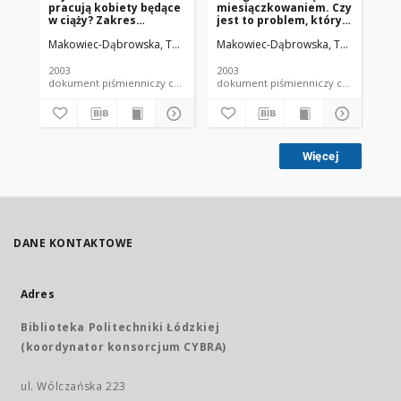
pracują kobiety będące
miesiączkowaniem. Czy
mi
w ciąży? Zakres
jest to problem, którym
to
odstępstw od
powinien się
po
Makowiec-Dąbrowska, Teresa
Hanke, Wojciech
Makowiec-Dąbrowska, Teresa
Radwan-Włodarczyk,
Sprus
Ma
przepisów o pracach
interesować lekarz
in
szczególnie uciążliwych
służby medycyny pracy?
sł
lub szkodliwych dla
2003
2003
200
kobiet
dokument piśmienniczy czasopismo - artykuł
dokument piśmienniczy czaso
Więcej
DANE KONTAKTOWE
Adres
Biblioteka Politechniki Łódzkiej
(koordynator konsorcjum CYBRA)
ul. Wólczańska 223