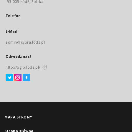
93-005 Łódź, Polska
Telefon
E-Mail
admin@cybra.lodz.pl
Odwiedź nas!
http://bg.p.lodz.pl/
MAPA STRONY
Strona główna