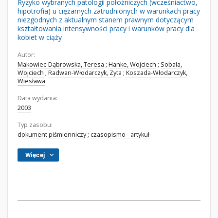
Ryzyko wybranych patologii położniczych (wcześniactwo,
hipotrofia) u ciężarnych zatrudnionych w warunkach pracy
niezgodnych z aktualnym stanem prawnym dotyczącym
kształtowania intensywności pracy i warunków pracy dla
kobiet w ciąży
Autor:
Makowiec-Dąbrowska, Teresa
;
Hanke, Wojciech
;
Sobala,
Wojciech
;
Radwan-Włodarczyk, Zyta
;
Koszada-Włodarczyk,
Wiesława
Data wydania:
2003
Typ zasobu:
dokument piśmienniczy
;
czasopismo - artykuł
Więcej