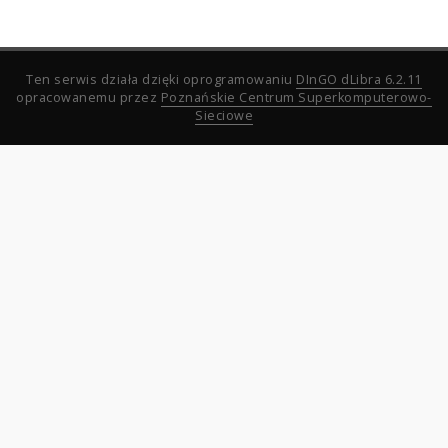
Ten serwis działa dzięki oprogramowaniu
DInGO dLibra 6.2.11
opracowanemu przez
Poznańskie Centrum Superkomputerowo-
Sieciowe