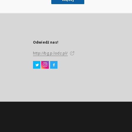
Odwiedź nas!
http://bg.p.lodz.pl/