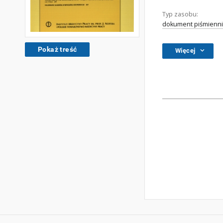
Typ zasobu:
dokument piśmienni
Pokaż treść
Więcej