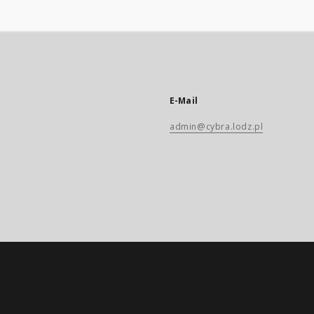
E-Mail
admin@cybra.lodz.pl