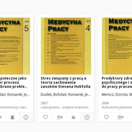
społeczne jako
Stres związany z pracą a
Predyktory zdr
or procesu
teoria zachowania
psychicznego i 
ybrane problemy
zasobów Stevana Hobfolla
do pracy praco
e i narzędzie
zatrudnionych 
dan
Koniarek, Jerzy
Dudek, Bohdan
Koniarek, Jerzy
Szymczak, Wiesław
Merecz, Dorota
M
stanowiskach
wykonawczych
2007
2004
dokument piśmienniczy czasopismo - artykuł
czasopismo - artykuł dokument piśmienniczy