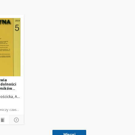
owia
zdolności
wników
na
ościcka, Agnieszka
Drabek, Marcin
Koniarek, Jerzy
dokument piśmienniczy czasopismo - artykuł
Więcej