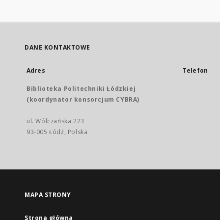
DANE KONTAKTOWE
Adres
Telefon
Biblioteka Politechniki Łódzkiej
(koordynator konsorcjum CYBRA)
ul. Wólczańska 223
93-005 Łódź, Polska
MAPA STRONY
Strona główna