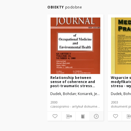
OBIEKTY
podobne
Relationship between
Wsparcie 
sense of coherence and
modyfikat
post-traumatic stress
stresu - w
disorder symptoms among
teoretyczn
Dudek, Bohdan
Koniarek, Jerzy
Dudek, Boh
firefighters
pomiaru
2000
2003
czasopismo - artykuł dokument piśmienniczy