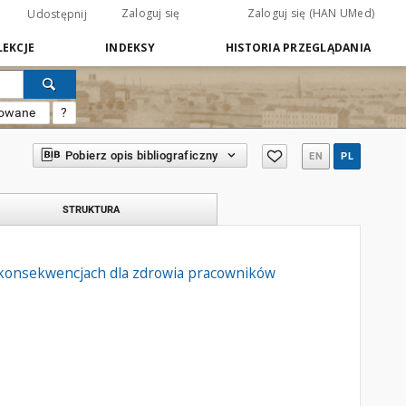
Zaloguj się
Zaloguj się (HAN UMed)
Udostępnij
EKCJE
INDEKSY
HISTORIA PRZEGLĄDANIA
sowane
?
Pobierz opis bibliograficzny
EN
PL
STRUKTURA
h konsekwencjach dla zdrowia pracowników