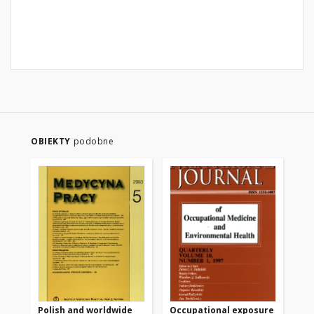
OBIEKTY
podobne
Polish and worldwide
Occupational exposure
Po