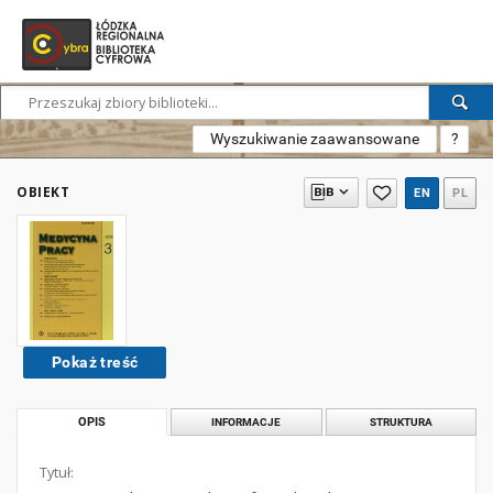
Wyszukiwanie zaawansowane
?
OBIEKT
EN
PL
Pokaż treść
OPIS
INFORMACJE
STRUKTURA
Tytuł: