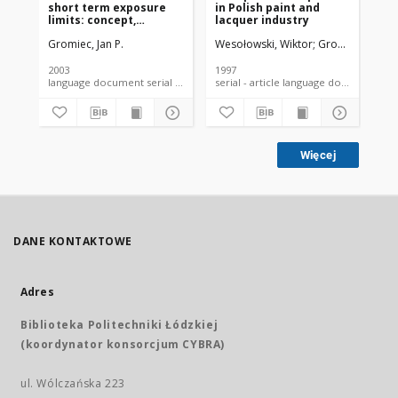
short term exposure
in Polish paint and
cri
limits: concept,
lacquer industry
ex
interpretation and
pr
Gromiec, Jan P.
Wesołowski, Wiktor
Gromiec, Jan P.
Gro
proposed sampling
ap
strategy for assessing
short term exposure
2003
1997
200
language document serial - article
serial - article language document
Więcej
DANE KONTAKTOWE
Adres
Biblioteka Politechniki Łódzkiej
(koordynator konsorcjum CYBRA)
ul. Wólczańska 223