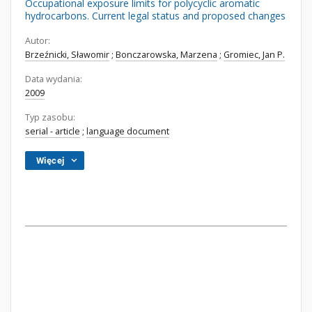
Occupational exposure limits for polycyclic aromatic
hydrocarbons. Current legal status and proposed changes
Autor:
Brzeźnicki, Sławomir
;
Bonczarowska, Marzena
;
Gromiec, Jan P.
Data wydania:
2009
Typ zasobu:
serial - article
;
language document
Więcej