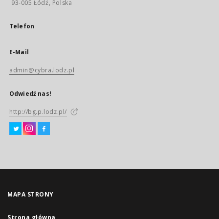
93-005 Łódź, Polska
Telefon
E-Mail
admin@cybra.lodz.pl
Odwiedź nas!
http://bg.p.lodz.pl/
MAPA STRONY
Strona główna