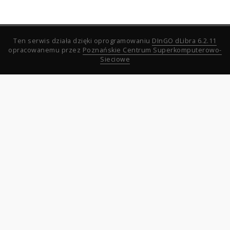
Ten serwis działa dzięki oprogramowaniu
DInGO dLibra 6.2.11
opracowanemu przez
Poznańskie Centrum Superkomputerowo-
Sieciowe