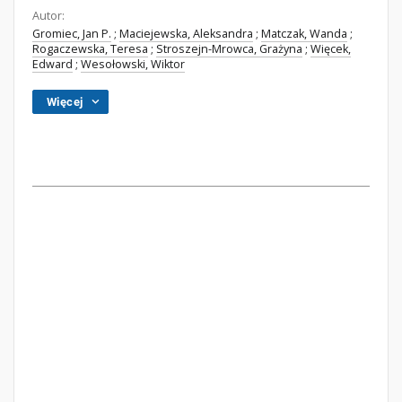
Autor:
Gromiec, Jan P.
;
Maciejewska, Aleksandra
;
Matczak, Wanda
;
Rogaczewska, Teresa
;
Stroszejn-Mrowca, Grażyna
;
Więcek,
Edward
;
Wesołowski, Wiktor
Więcej