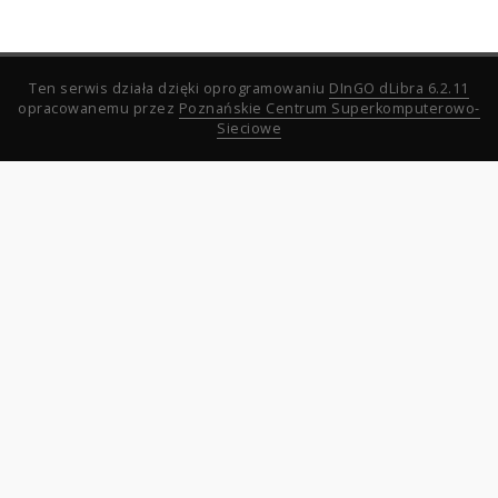
Ten serwis działa dzięki oprogramowaniu
DInGO dLibra 6.2.11
opracowanemu przez
Poznańskie Centrum Superkomputerowo-
Sieciowe