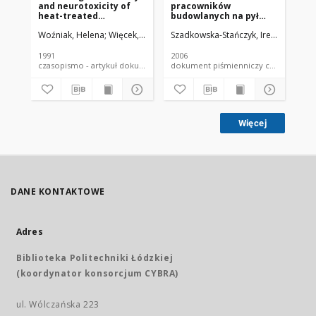
and neurotoxicity of
pracowników
in 
heat-treated
budowlanych na pył
la
chrysotile
zawierający wolną
Woźniak, Helena
Więcek, Edward
Szadkowska-Stańczyk, Irena
Bielichowska-Cybula, Grażyna
Strosze
Wes
krystaliczną
krzemionkę (WKK)
1991
2006
199
czasopismo - artykuł dokument piśmienniczy
dokument piśmienniczy czaso
Więcej
DANE KONTAKTOWE
Adres
Biblioteka Politechniki Łódzkiej
(koordynator konsorcjum CYBRA)
ul. Wólczańska 223