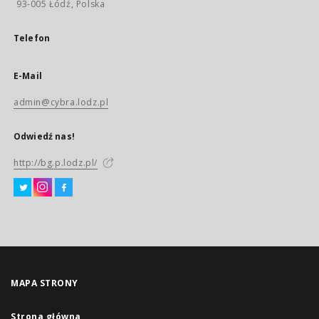
93-005 Łódź, Polska
Telefon
E-Mail
admin@cybra.lodz.pl
Odwiedź nas!
http://bg.p.lodz.pl/
MAPA STRONY
Strona główna