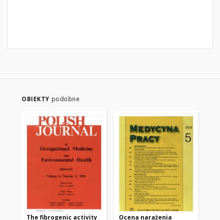
OBIEKTY
podobne
The fibrogenic activity
Ocena narażenia
Oc