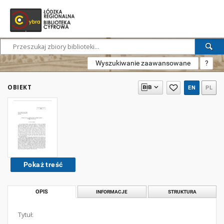
Wyszukiwanie zaawansowane
?
OBIEKT
EN
PL
Pokaż treść
OPIS
INFORMACJE
STRUKTURA
Tytuł: