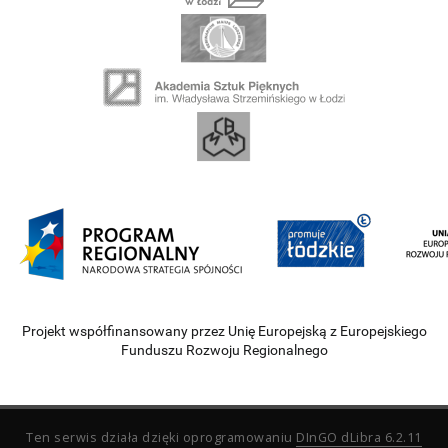
Projekt współfinansowany przez Unię Europejską z Europejskiego
Funduszu Rozwoju Regionalnego
Ten serwis działa dzięki oprogramowaniu
DInGO dLibra 6.2.11