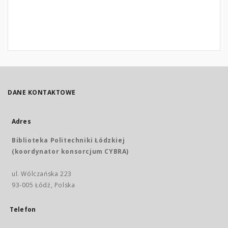
DANE KONTAKTOWE
Adres
Biblioteka Politechniki Łódzkiej
(koordynator konsorcjum CYBRA)
ul. Wólczańska 223
93-005 Łódź, Polska
Telefon