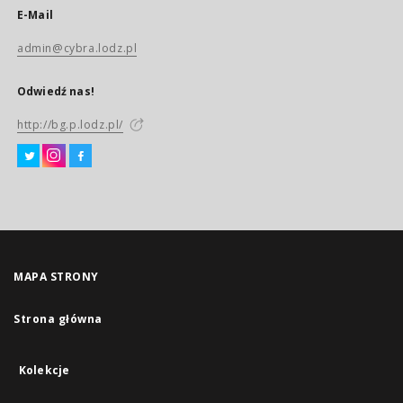
E-Mail
admin@cybra.lodz.pl
Odwiedź nas!
http://bg.p.lodz.pl/
MAPA STRONY
Strona główna
Kolekcje