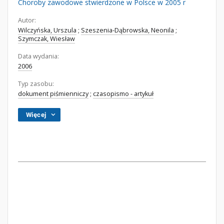
Choroby zawodowe stwierdzone w Polsce w 2005 r
Autor:
Wilczyńska, Urszula
;
Szeszenia-Dąbrowska, Neonila
;
Szymczak, Wiesław
Data wydania:
2006
Typ zasobu:
dokument piśmienniczy
;
czasopismo - artykuł
Więcej