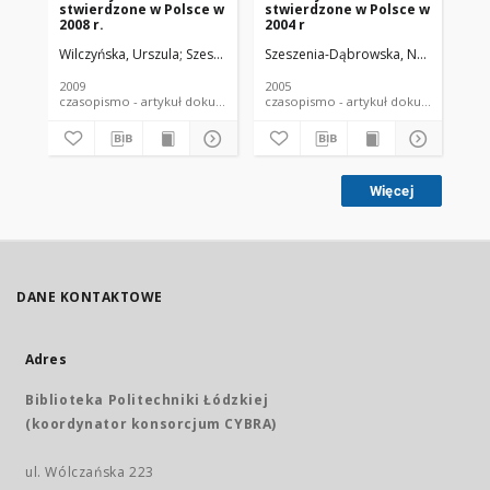
stwierdzone w Polsce w
stwierdzone w Polsce w
fe
2008 r.
2004 r
as
Po
Wilczyńska, Urszula
Szeszenia-Dąbrowska, Neonila
Szeszenia-Dąbrowska, Neonila
Szymczak, Wiesł
Wilc
Sze
2009
2005
198
czasopismo - artykuł dokument piśmienniczy
czasopismo - artykuł dokument
Więcej
DANE KONTAKTOWE
Adres
Biblioteka Politechniki Łódzkiej
(koordynator konsorcjum CYBRA)
ul. Wólczańska 223