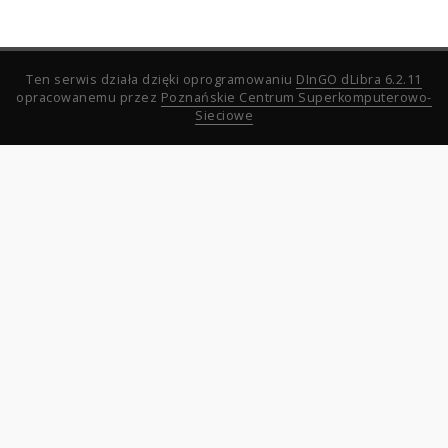
Ten serwis działa dzięki oprogramowaniu
DInGO dLibra 6.2.11
opracowanemu przez
Poznańskie Centrum Superkomputerowo-
Sieciowe