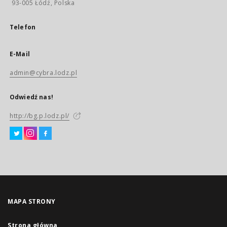
93-005 Łódź, Polska
Telefon
E-Mail
admin@cybra.lodz.pl
Odwiedź nas!
http://bg.p.lodz.pl/
MAPA STRONY
Strona główna