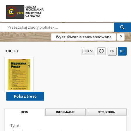
Wyszukiwanie zaawansowane
?
OBIEKT
EN
PL
Pokaż treść
OPIS
INFORMACJE
STRUKTURA
Tytuł: