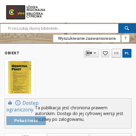
Wyszukiwanie zaawansowane
?
OBIEKT
EN
PL
Dostęp
Ta publikacja jest chroniona prawem
ograniczony
autorskim. Dostęp do jej cyfrowej wersji jest
możliwy po zalogowaniu.
Pokaż treść