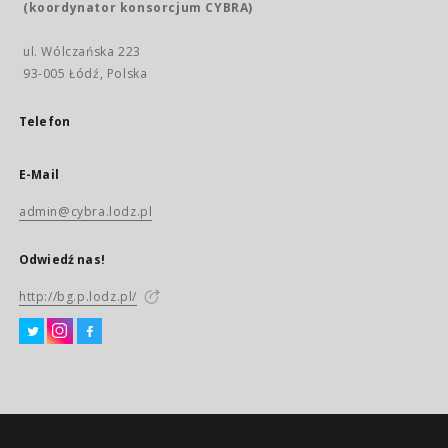
(koordynator konsorcjum CYBRA)
ul. Wólczańska 223
93-005 Łódź, Polska
Telefon
E-Mail
admin@cybra.lodz.pl
Odwiedź nas!
http://bg.p.lodz.pl/