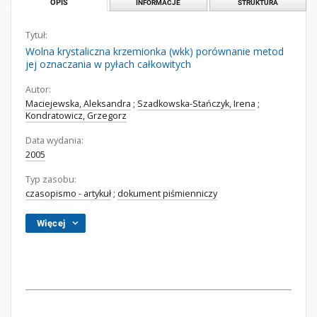
OPIS
INFORMACJE
STRUKTURA
Tytuł:
Wolna krystaliczna krzemionka (wkk) porównanie metod
jej oznaczania w pyłach całkowitych
Autor:
Maciejewska, Aleksandra
;
Szadkowska-Stańczyk, Irena
;
Kondratowicz, Grzegorz
Data wydania:
2005
Typ zasobu:
czasopismo - artykuł
;
dokument piśmienniczy
Więcej