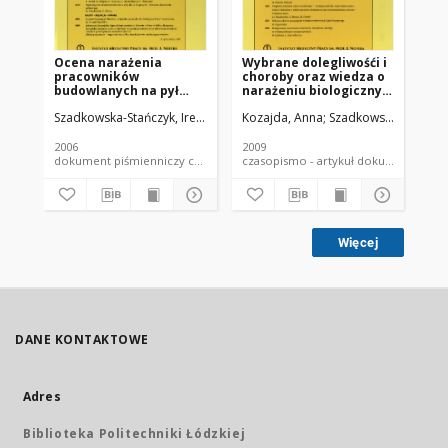
Ocena narażenia
Wybrane dolegliwośći i
Fa
pracowników
choroby oraz wiedza o
de
budowlanych na pył
narażeniu biologicznym
ca
zawierający wolną
i przestrzeganie zasad
di
Szadkowska-Stańczyk, Irena
Stroszejn-Mrowca, Grażyna
Kozajda, Anna
Szadkowska-Stańczyk
Mikołajczyk,
Sza
krystaliczną
higieny u pracowników
wo
krzemionkę (WKK)
sortowni odpadów
I.
komunalnych.
th
2006
2009
199
dokument piśmienniczy czasopismo - artykuł
czasopismo - artykuł dokument
Więcej
DANE KONTAKTOWE
Adres
Biblioteka Politechniki Łódzkiej