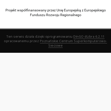
Projekt współfinansowany przez Unię Europejską z Europejskiego
Funduszu Rozwoju Regionalnego
Ten serwis działa dzięki oprogramowaniu
DInGO dLibra 6.2.11
opracowanemu przez
Poznańskie Centrum Superkomputerowo-
Sieciowe