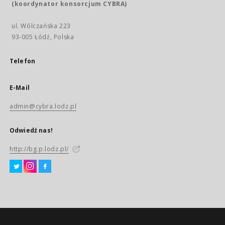
(koordynator konsorcjum CYBRA)
ul. Wólczańska 223
93-005 Łódź, Polska
Telefon
E-Mail
admin@cybra.lodz.pl
Odwiedź nas!
http://bg.p.lodz.pl/