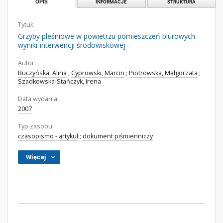
OPIS
INFORMACJE
STRUKTURA
Tytuł:
Grzyby pleśniowe w powietrzu pomieszczeń biurowych
wyniki-interwencji środowiskowej
Autor:
Buczyńska, Alina
;
Cyprowski, Marcin
;
Piotrowska, Małgorzata
;
Szadkowska-Stańczyk, Irena
Data wydania:
2007
Typ zasobu:
czasopismo - artykuł
;
dokument piśmienniczy
Więcej