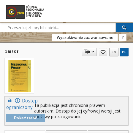
Wyszukiwanie zaawansowane
?
OBIEKT
EN
PL
Dostęp
Ta publikacja jest chroniona prawem
ograniczony
autorskim. Dostęp do jej cyfrowej wersji jest
możliwy po zalogowaniu.
Pokaż treść