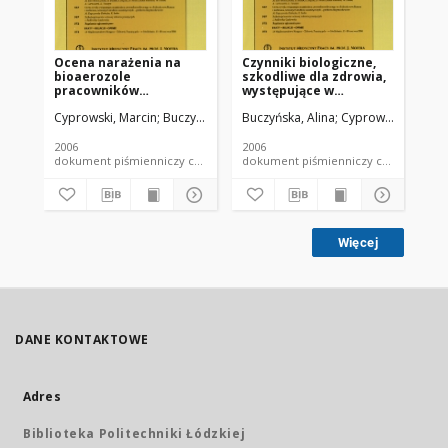
Ocena narażenia na
Czynniki biologiczne,
Mi
bioaerozole
szkodliwe dla zdrowia,
en
pracowników
występujące w
co
kanalizacji
powietrzu na terenie
wa
Cyprowski, Marcin
Buczyńska, Alina
Buczyńska, Alina
Szadkowska-Stańczyk, Irena
Cyprowski, Marcin
Cyp
składowisk odpadów
me
komunalnych
2006
2006
200
dokument piśmienniczy czasopismo - artykuł
dokument piśmienniczy czaso
Więcej
DANE KONTAKTOWE
Adres
Biblioteka Politechniki Łódzkiej