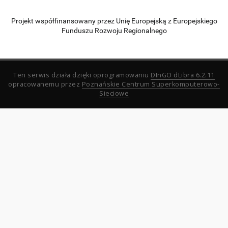
Projekt współfinansowany przez Unię Europejską z Europejskiego
Funduszu Rozwoju Regionalnego
Ten serwis działa dzięki oprogramowaniu
DInGO dLibra 6.2.11
opracowanemu przez
Poznańskie Centrum Superkomputerowo-
Sieciowe