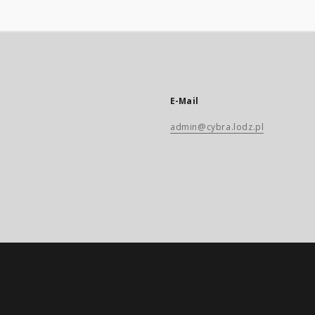
E-Mail
admin@cybra.lodz.pl