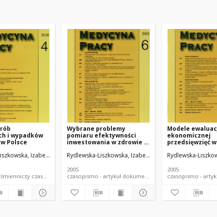
orób
Wybrane problemy
Modele ewaluac
h i wypadków
pomiaru efektywności
ekonomicznej
 w Polsce
inwestowania w zdrowie w
przedsięwzięć w
przedsiębiorstwie
zdrowia i bezp
iszkowska, Izabela
Rydlewska-Liszkowska, Izabela
Rydlewska-Liszkow
na szczeblu zak
2005
2005
dokument piśmienniczy czasopismo - artykuł
czasopismo - artykuł dokument piśmienniczy