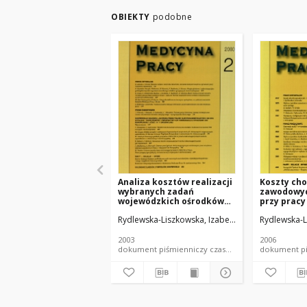
OBIEKTY
podobne
Analiza kosztów realizacji
Koszty ch
wybranych zadań
zawodowyc
wojewódzkich ośrodków
przy pracy
medycyny pracy
Rydlewska-Liszkowska, Izabela
Rydlewska-L
2003
2006
dokument piśmienniczy czasopismo - artykuł