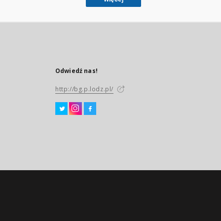
Odwiedź nas!
http://bg.p.lodz.pl/