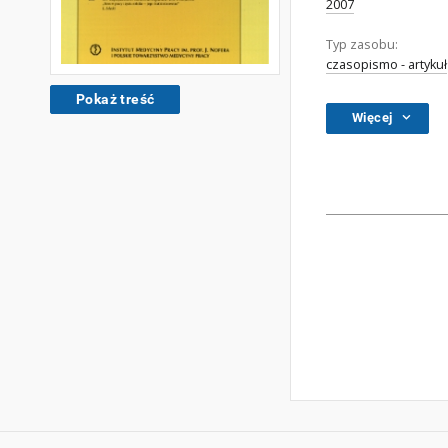
2007
Typ zasobu:
czasopismo - artykuł
Pokaż treść
Więcej