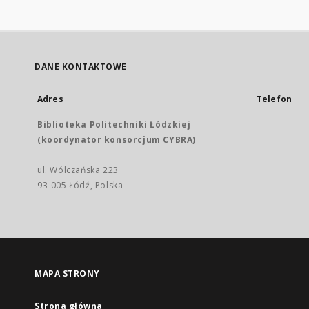
DANE KONTAKTOWE
Adres
Telefon
Biblioteka Politechniki Łódzkiej
(koordynator konsorcjum CYBRA)
ul. Wólczańska 223
93-005 Łódź, Polska
MAPA STRONY
Strona główna