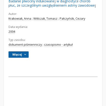
Badanie plwociny indukowanej w diagnostyce chorób
płuc, ze szczególnym uwzględnieniem astmy zawodowej
Autor:
Krakowiak, Anna
;
Wittczak, Tomasz
;
Pałczyński, Cezary
Data wydania:
2004
Typ zasobu:
dokument piśmienniczy
;
czasopismo - artykuł
Więcej