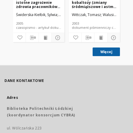
istotne zagrożenie
kobaltozy (zmiany
pe
zdrowia pracowników
śródmiąższowe i astma
po
przemysłu
oskrzelowa) u technika
pr
Świderska-Kiełbik, Sylwia
Krakowiak, Anna
Wittczak, Tomasz
Wittczak, Tomasz
Walusiak, Jolanta
Pałczyńs
Wit
spożywczego
dentystycznego - opis
bu
przypadku klinicznego
op
kl
2005
2003
200
czasopismo - artykuł dokument piśmienniczy
dokument piśmienniczy czaso
Więcej
DANE KONTAKTOWE
Adres
Biblioteka Politechniki Łódzkiej
(koordynator konsorcjum CYBRA)
ul. Wólczańska 223