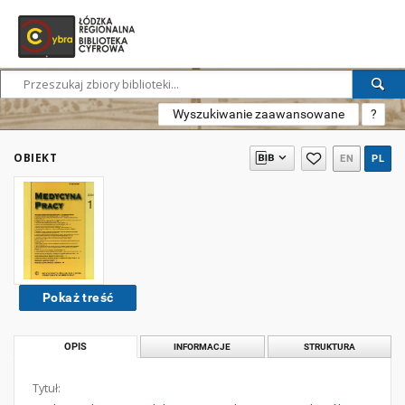
Wyszukiwanie zaawansowane
?
OBIEKT
EN
PL
Pokaż treść
OPIS
INFORMACJE
STRUKTURA
Tytuł: