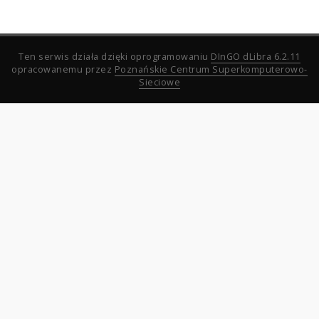
Ten serwis działa dzięki oprogramowaniu
DInGO dLibra 6.2.11
opracowanemu przez
Poznańskie Centrum Superkomputerowo-
Sieciowe