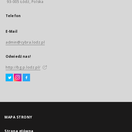
93-005 Łódź, Polska
Telefon
E-Mail
admin@cybra.lodz.pl
Odwiedź nas!
http://bg.p.lodz.pl/
MAPA STRONY
Strona główna