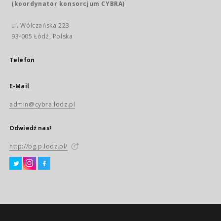
(koordynator konsorcjum CYBRA)
ul. Wólczańska 223
93-005 Łódź, Polska
Telefon
E-Mail
admin@cybra.lodz.pl
Odwiedź nas!
http://bg.p.lodz.pl/