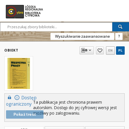
Wyszukiwanie zaawansowane
?
OBIEKT
EN
PL
Dostęp
Ta publikacja jest chroniona prawem
ograniczony
autorskim. Dostęp do jej cyfrowej wersji jest
możliwy po zalogowaniu.
Pokaż treść