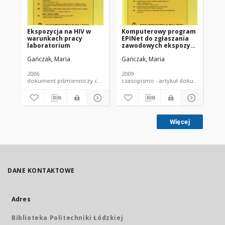
Ekspozycja na HIV w
Komputerowy program
Im
warunkach pracy
EPINet do zgłaszania
pr
laboratorium
zawodowych ekspozycji
za
na krew wśród
ek
Gańczak, Maria
Gańczak, Maria
Szc
personelu medycznego
na
- przesłanki do
kr
wdrożenia w Polsce.
pe
2006
2009
201
jak
dokument piśmienniczy czasopismo - artykuł
czasopismo - artykuł dokument
Eu
Więcej
DANE KONTAKTOWE
Adres
Biblioteka Politechniki Łódzkiej