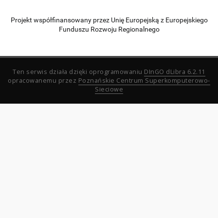
Projekt współfinansowany przez Unię Europejską z Europejskiego
Funduszu Rozwoju Regionalnego
Ten serwis działa dzięki oprogramowaniu
DInGO dLibra 6.2.11
opracowanemu przez
Poznańskie Centrum Superkomputerowo-
Sieciowe