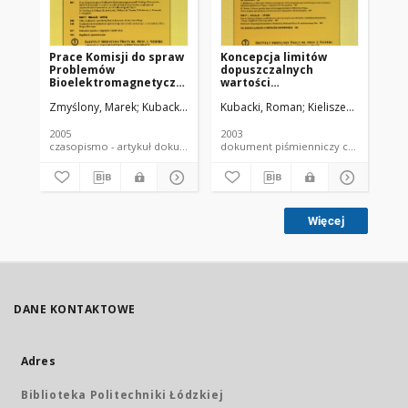
Prace Komisji do spraw
Koncepcja limitów
Ba
Problemów
dopuszczalnych
- m
Bioelektromagnetycznych
wartości
og
Polskiego Towarzystwa
elektromagnetycznych
po
Zmyślony, Marek
Kubacki, Roman
Kubacki, Roman
Aniołczyk, Halina
Kieliszek, Jarosław
Kieliszek, Rados
Sob
Badań Radiacyjnych w
pól impulsowych
bi
zakresie weryfikacji
zd
krajowych przepisów o
el
2005
2003
200
najwyższych
czasopismo - artykuł dokument piśmienniczy
dokument piśmienniczy czaso
dopuszczalnych
natężeniach w polach
eletromagnetycznych
Więcej
DANE KONTAKTOWE
Adres
Biblioteka Politechniki Łódzkiej