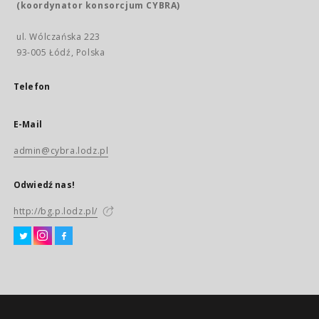
(koordynator konsorcjum CYBRA)
ul. Wólczańska 223
93-005 Łódź, Polska
Telefon
E-Mail
admin@cybra.lodz.pl
Odwiedź nas!
http://bg.p.lodz.pl/