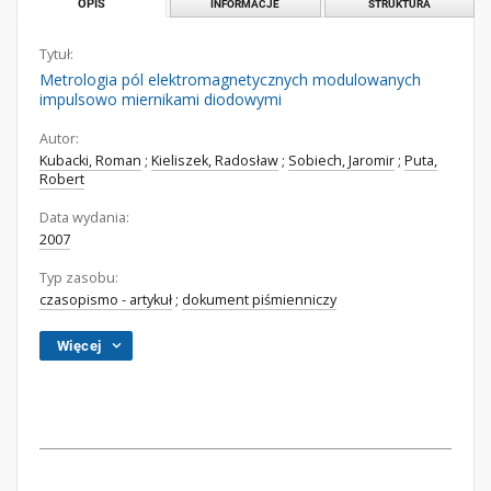
OPIS
INFORMACJE
STRUKTURA
Tytuł:
Metrologia pól elektromagnetycznych modulowanych
impulsowo miernikami diodowymi
Autor:
Kubacki, Roman
;
Kieliszek, Radosław
;
Sobiech, Jaromir
;
Puta,
Robert
Data wydania:
2007
Typ zasobu:
czasopismo - artykuł
;
dokument piśmienniczy
Więcej