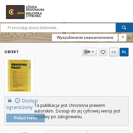
Wyszukiwanie zaawansowane
?
OBIEKT
EN
PL
Dostęp
Ta publikacja jest chroniona prawem
ograniczony
autorskim. Dostęp do jej cyfrowej wersji jest
możliwy po zalogowaniu.
Pokaż treść