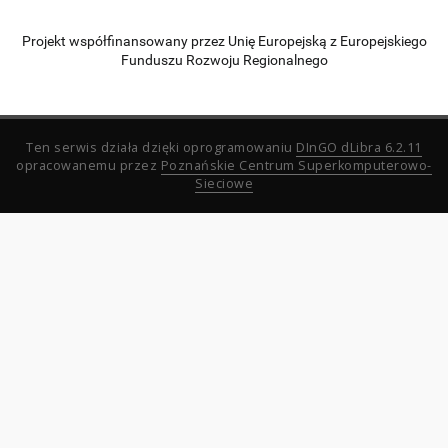
Projekt współfinansowany przez Unię Europejską z Europejskiego
Funduszu Rozwoju Regionalnego
Ten serwis działa dzięki oprogramowaniu
DInGO dLibra 6.2.11
opracowanemu przez
Poznańskie Centrum Superkomputerowo-
Sieciowe