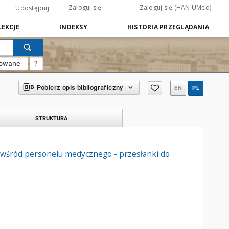
Zaloguj się
Zaloguj się (HAN UMed)
Udostępnij
EKCJE
INDEKSY
HISTORIA PRZEGLĄDANIA
sowane
?
Pobierz opis bibliograficzny
EN
PL
STRUKTURA
wśród personelu medycznego - przesłanki do