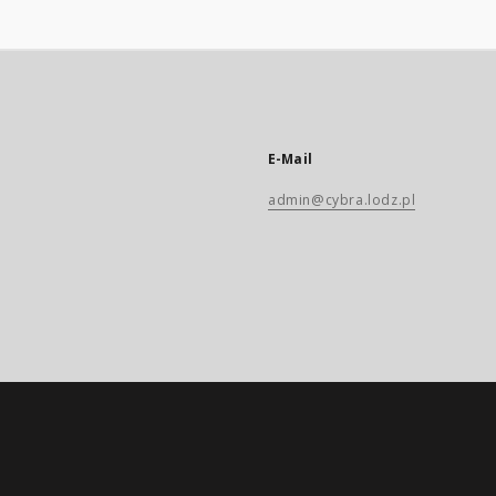
E-Mail
admin@cybra.lodz.pl