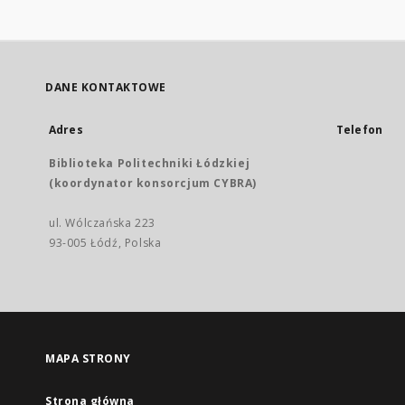
DANE KONTAKTOWE
Adres
Telefon
Biblioteka Politechniki Łódzkiej
(koordynator konsorcjum CYBRA)
ul. Wólczańska 223
93-005 Łódź, Polska
MAPA STRONY
Strona główna