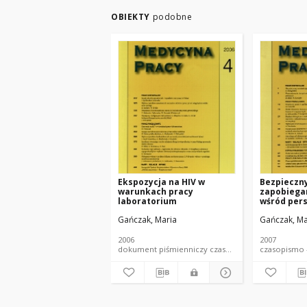
OBIEKTY
podobne
Ekspozycja na HIV w
Bezpieczny
warunkach pracy
zapobiega
laboratorium
wśród per
medyczne
Gańczak, Maria
Gańczak, Ma
2006
2007
dokument piśmienniczy czasopismo - artykuł