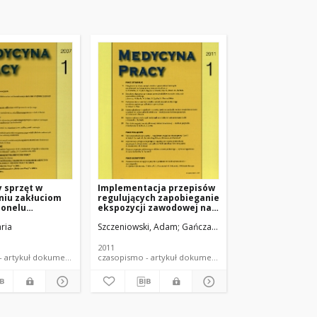
 sprzęt w
Implementacja przepisów
niu zakłuciom
regulujących zapobieganie
sonelu
ekspozycji zawodowej na
go
patogeny krwiopochodne
ria
Szczeniowski, Adam
Gańczak, Maria
z perspektywy Polski jako
kraju Unii Europejskiej
2011
czasopismo - artykuł dokument piśmienniczy
czasopismo - artykuł dokument piśmienniczy