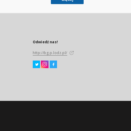
Odwiedź nas!
http://bg.p.lodz.pl/