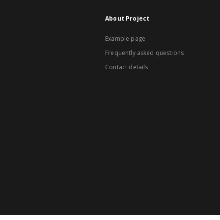
About Project
Example page
Frequently asked questions
Contact details