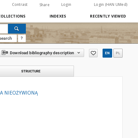
Contrast
Login
Login (HAN UMed)
Share
COLLECTIONS
INDEXES
RECENTLY VIEWED
search
?
Download bibliography description
EN
PL
STRUCTURE
 A NIEOŻYWIONĄ