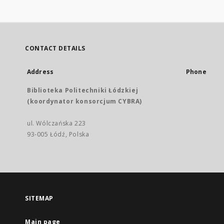
CONTACT DETAILS
Address
Phone
Biblioteka Politechniki Łódzkiej
(koordynator konsorcjum CYBRA)
ul. Wólczańska 223
93-005 Łódź, Polska
SITEMAP
Main page