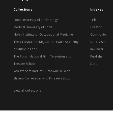
Collections
Indexes
Lodz University of Technology
Title
Medical University of Lodz
Creator
Nofer Institute of Occupational Medicine
Contributor
The Grażyna and Kiejstut Bacewicz Academy
Supervisor
of Music in Łódź
Reviewer
The Polish National Film, Television and
Publisher
Theatre School
Date
Wyższe Seminarium Duchowne w Łodzi
Strzemiński Academy of Fine Arts Łódź
...
View all collections