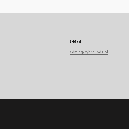
E-Mail
admin@cybra.lodz.pl