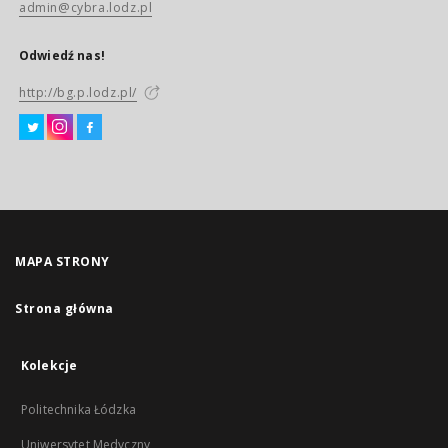
admin@cybra.lodz.pl
Odwiedź nas!
http://bg.p.lodz.pl/
MAPA STRONY
Strona główna
Kolekcje
Politechnika Łódzka
Uniwersytet Medyczny