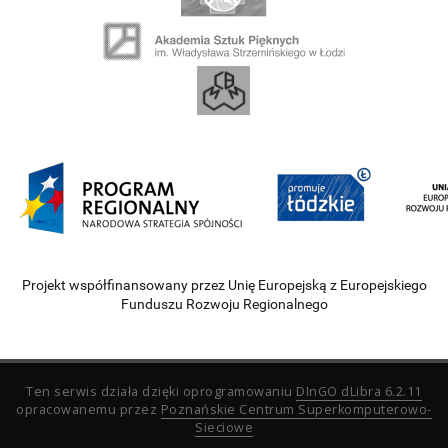
Projekt współfinansowany przez Unię Europejską z Europejskiego
Funduszu Rozwoju Regionalnego
Ten serwis działa dzięki oprogramowaniu
DInGO dLibra 6.2.11
opracowanemu przez
Poznańskie Centrum Superkomputerowo-
Sieciowe