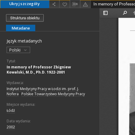
Ukryj szczegóły
Struktura obiektu
Metadane
Język metadanych
Polski
Tytuł:
In memory of Professor Zbigniew
Kowalski, M.D., Ph.D. 1922-2001
Wydawca:
Instytut Medycyny Pracy w Łodzi im. prof. J.
Nofera
;
Polskie Towarzystwo Medycyny Pracy
Miejsce wydania:
Łódź
Data wydania:
2002