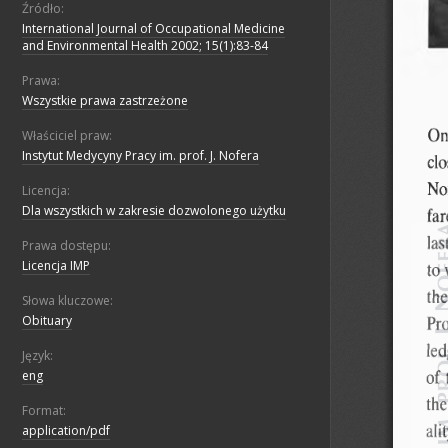
Źródło:
International Journal of Occupational Medicine
and Environmental Health 2002; 15(1):83-84
Prawa:
Wszystkie prawa zastrzeżone
Właściciel praw:
Instytut Medycyny Pracy im. prof. J. Nofera
Licencja:
Dla wszystkich w zakresie dozwolonego użytku
Prawa dostępu:
Licencja IMP
Słowa kluczowe:
Obituary
Język:
eng
Format:
application/pdf