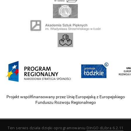
Projekt współfinansowany przez Unię Europejską z Europejskiego
Funduszu Rozwoju Regionalnego
Ten serwis działa dzięki oprogramowaniu
DInGO dLibra 6.2.11