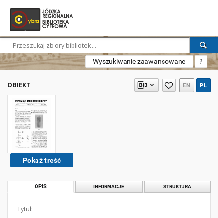
Wyszukiwanie zaawansowane
?
OBIEKT
EN
PL
Pokaż treść
OPIS
INFORMACJE
STRUKTURA
Tytuł: