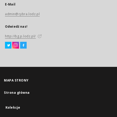
E-Mail
admin@cybra.lodz.pl
Odwiedź nas!
http://bg.p.lodz.pl/
MAPA STRONY
Strona główna
Kolekcje