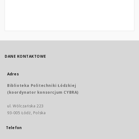
DANE KONTAKTOWE
Adres
Biblioteka Politechniki Łódzkiej
(koordynator konsorcjum CYBRA)
ul. Wólczańska 223
93-005 Łódź, Polska
Telefon